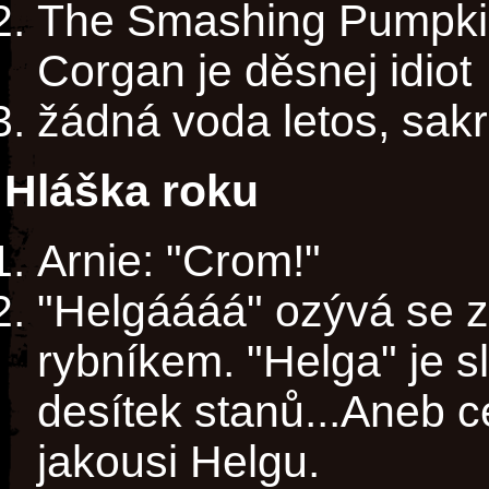
The Smashing Pumpkin
Corgan je děsnej idiot
žádná voda letos, sakra
Hláška roku
Arnie: "Crom!"
"Helgáááá" ozývá se z
rybníkem. "Helga" je s
desítek stanů...Aneb c
jakousi Helgu.