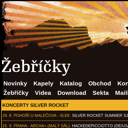
Žebříčky
Novinky
Kapely
Katalog
Obchod
Kon
Žebříčky
Videa
Download
Sekta
Mail
KONCERTY SILVER ROCKET
29. 8.
POHOŘÍ U MALEČOVA - VLEK
:
SILVER ROCKET SUMMER S
15. 9.
PRAHA - ARCHA+ (MALÝ SÁL)
:
HACKEDEPICCIOTTO (DE/US