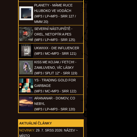
PLANETY - MÁME RUCE
HLUBOKO VE VODÁCH
(MP3 / LP+MP3 - SRR 127 /
MMM 20)
SEVERNÍ NÁSTUPIŠTĚ -
OREL, NETOPÝR A PES
(MP3 / LP+MP3 - SRR 125)
UKWXXX - DIE INFLUENCER
(MP3 / MC+MP3 - SRR 121)
KISS ME KOJAK / FETCH! -
ZAMLUVENO, VÍC LÁSKY
(MP3 / SPLIT 12" - SRR 119)
YS - TRADING GOLD FOR
GARBAGE
(MP3 / MC+MP3 - SRR 122)
ARANANAR - DOMOV, CO
NEBYL
(MP3 / LP+MP3 - SRR 120)
AKTUÁLNÍ ČLÁNKY
NOVINKY:
29. 7. SRSS 2026: NÁZEV ~
MÍSTO