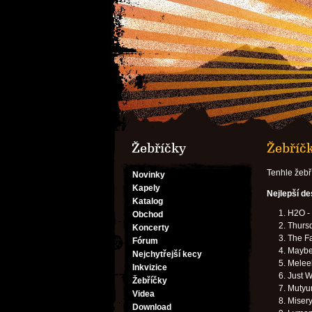
Žebříčky
Žebříčk
Tenhle žebř
Novinky
Kapely
Nejlepší d
Katalog
H2O -
Obchod
Thursd
Koncerty
The Fa
Fórum
Maybes
Nejchytřejší kecy
Meleeh
Inkvizice
Just W
Žebříčky
Mutyum
Videa
Misery
Download