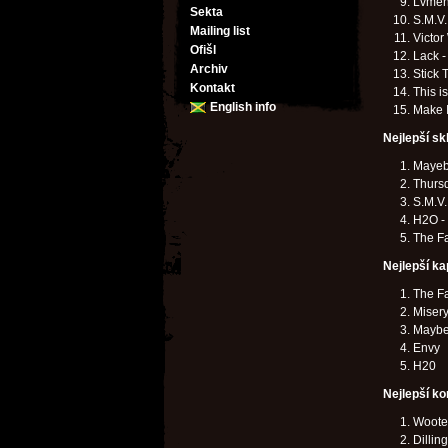
Lvmen
Sekta
S.M.V.
Mailing list
Victor
Ofišl
Lack -
Archiv
Stick 
Kontakt
This i
English info
Make I
Nejlepší sk
Mayeb
Thurs
S.M.V.
H2O -
The Fa
Nejlepší ka
The Fa
Misery
Maybe
Envy
H20
Nejlepší ko
Wooten
Dillin