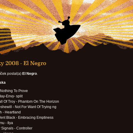
y 2008 - El Negro
íček poslal(a)
El Negro
.
eska
 Nothing To Prove
ay-Envy- split
ll Of Troy - Phantom On The Horizon
hewill - Not For Want Of Trying ng
 - Heartland
ent Black - Embracing Emptiness
u - Ilya
 Signals - Controller