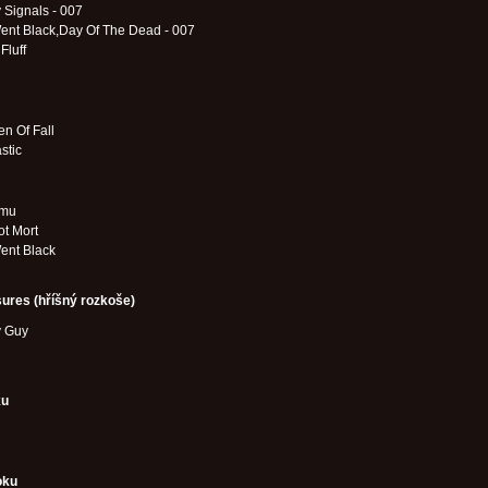
 Signals - 007
ent Black,Day Of The Dead - 007
Fluff
en Of Fall
stic
umu
ot Mort
ent Black
sures (hříšný rozkoše)
y Guy
ku
oku