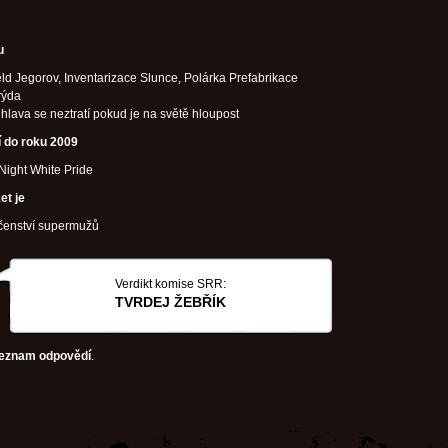
u
ld Jegorov, Inventarizace Slunce, Polárka Prefabrikace
rýda
 hlava se neztratí pokud je na světě hloupost
í do roku 2009
ight White Pride
et je
čenství supermužů
Verdikt komise SRR:
TVRDEJ ŽEBŘÍK
eznam odpovědí
.