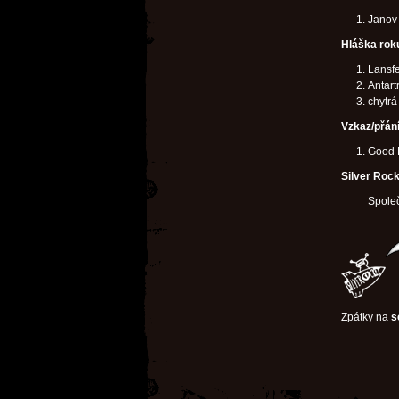
Janov
Hláška rok
Lansfe
Antart
chytrá
Vzkaz/přán
Good N
Silver Rock
Spole
Zpátky na
s