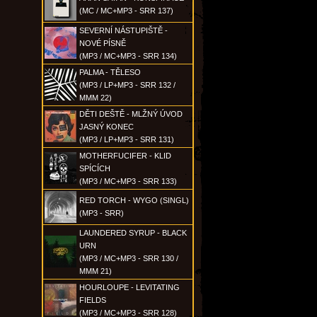
(MC / MC+MP3 - SRR 137)
SEVERNÍ NÁSTUPIŠTĚ -
NOVÉ PÍSNĚ
(MP3 / MC+MP3 - SRR 134)
PALMA - TĚLESO
(MP3 / LP+MP3 - SRR 132 /
MMM 22)
DĚTI DEŠTĚ - MLŽNÝ ÚVOD
JASNÝ KONEC
(MP3 / LP+MP3 - SRR 131)
MOTHERFUCIFER - KLID
SPÍCÍCH
(MP3 / MC+MP3 - SRR 133)
RED TORCH - WYGO (SINGL)
(MP3 - SRR)
LAUNDERED SYRUP - BLACK
URN
(MP3 / MC+MP3 - SRR 130 /
MMM 21)
HOURLOUPE - LEVITATING
FIELDS
(MP3 / MC+MP3 - SRR 128)