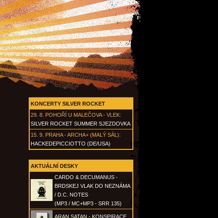
KONCERTY SILVER ROCKET
29. 8.
POHOŘÍ U MALEČOVA - VLEK
:
SILVER ROCKET SUMMER SJEZDOVKA
15. 9.
PRAHA - ARCHA+ (MALÝ SÁL)
:
HACKEDEPICCIOTTO (DE/USA)
AKTUÁLNÍ DESKY
CARDO & DECUMANUS -
BRDSKEJ VLAK DO NEZNÁMA
/ D.C. NOTES
(MP3 / MC+MP3 - SRR 135)
ARAN SATAN - KONSPIRACE