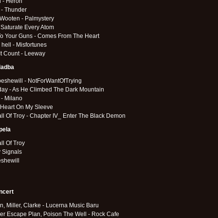
 - Heron
 - Thunder
 Wooten - Palmystery
 Saturate Every Atom
To Your Guns - Comes From The Heart
s hell - Misfortunes
t Count - Leeway
ladba
eshewill - NotForWantOfTrying
day - As He Climbed The Dark Mountain
 - Milano
 Heart On My Sleeve
ll Of Troy - Chapter IV_ Enter The Black Demon
pela
ll Of Troy
 Signals
shewill
ncert
, Miller, Clarke - Lucerna Music Baru
ger Escape Plan, Poison The Well - Rock Cafe