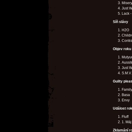
Misery
Just W
Lack - 
Síň slávy
H2O
Childr
Contra
Objev roku
Muty
Aussit
Just W
S.M.V.
Guilty plea
Famil
Basa
Envy
Událost ro
Fluff
1. Máj
Zklamání r