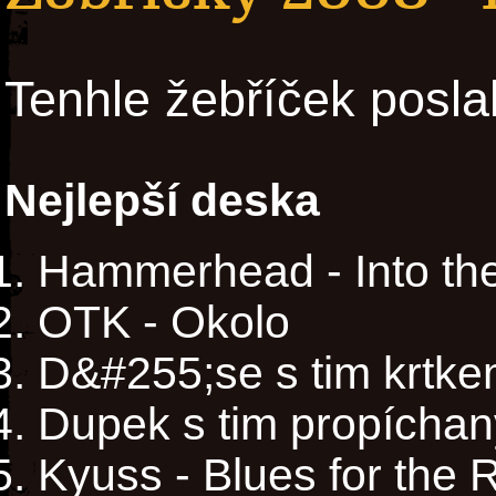
Tenhle žebříček posla
Nejlepší deska
Hammerhead - Into the
OTK - Okolo
D&#255;se s tim krtk
Dupek s tim propícha
Kyuss - Blues for the