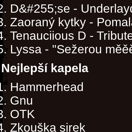
D&#255;se - Underlay
Zaoraný kytky - Poma
Tenauciious D - Tribute
Lyssa - "Sežerou měěě 
Nejlepší kapela
Hammerhead
Gnu
OTK
Zkouška sirek