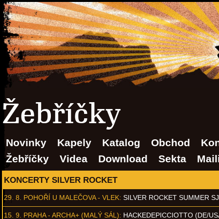
Žebříčky
Novinky
Kapely
Katalog
Obchod
Kon
Žebříčky
Videa
Download
Sekta
Mail
KONCERTY SILVER ROCKET
29. 8.
POHOŘÍ U MALEČOVA - VLEK
:
SILVER ROCKET SUMMER S
15. 9.
PRAHA - ARCHA+ (MALÝ SÁL)
:
HACKEDEPICCIOTTO (DE/US