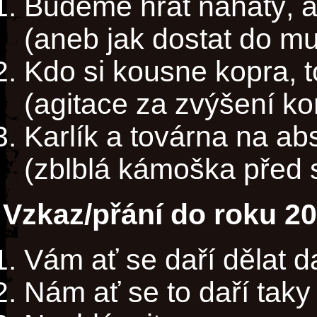
Budeme hrát nahatý, ab
(aneb jak dostat do mu
Kdo si kousne kopra, 
(agitace za zvýšení k
Karlík a továrna na ab
(zblblá kámoška před s
Vzkaz/přání do roku 2
Vám ať se daří dělat d
Nám ať se to daří taky