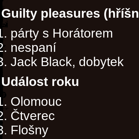
Guilty pleasures (hříš
párty s Horátorem
nespaní
Jack Black, dobytek
Událost roku
Olomouc
Čtverec
Flošny