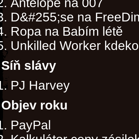
Antelope na 007
D&#255;se na FreeDi
Ropa na Babím létě
Unkilled Worker kdekol
Síň slávy
PJ Harvey
Objev roku
PayPal