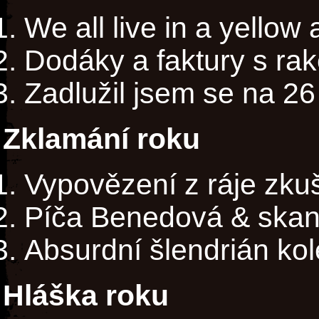
We all live in a yellow
Dodáky a faktury s ra
Zadlužil jsem se na 26 
Zklamání roku
Vypovězení z ráje zk
Píča Benedová & ska
Absurdní šlendrián k
Hláška roku