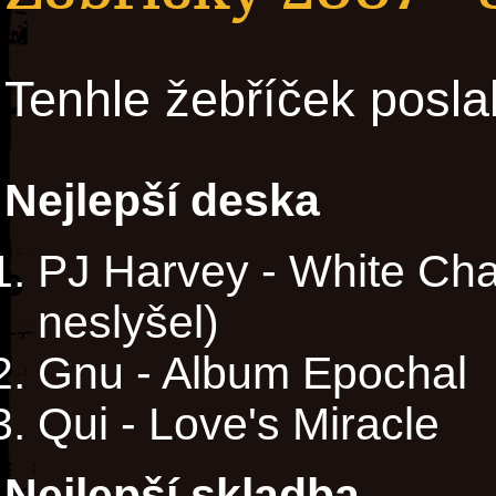
Tenhle žebříček posla
Nejlepší deska
PJ Harvey - White Chalk
neslyšel)
Gnu - Album Epochal
Qui - Love's Miracle
Nejlepší skladba