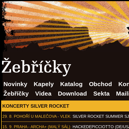
Žebříčky
Novinky
Kapely
Katalog
Obchod
Kon
Žebříčky
Videa
Download
Sekta
Mail
KONCERTY SILVER ROCKET
29. 8.
POHOŘÍ U MALEČOVA - VLEK
:
SILVER ROCKET SUMMER S
15. 9.
PRAHA - ARCHA+ (MALÝ SÁL)
:
HACKEDEPICCIOTTO (DE/US