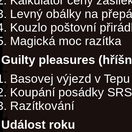
Kalkulátor ceny zásile
Levný obálky na přep
Kouzlo poštovní přirá
Magická moc razítka
Guilty pleasures (hříš
Basovej výjezd v Tepu 
Koupání posádky SRS
Razítkování
Událost roku