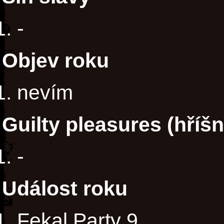
-
Objev roku
nevím
Guilty pleasures (hříš
-
Událost roku
Fekal Party 9