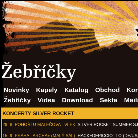
Žebříčky
Novinky
Kapely
Katalog
Obchod
Kon
Žebříčky
Videa
Download
Sekta
Mail
KONCERTY SILVER ROCKET
29. 8.
POHOŘÍ U MALEČOVA - VLEK
:
SILVER ROCKET SUMMER S
15. 9.
PRAHA - ARCHA+ (MALÝ SÁL)
:
HACKEDEPICCIOTTO (DE/US