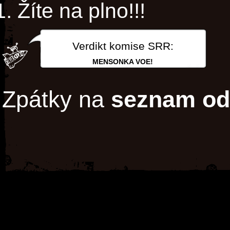
Žíte na plno!!!
Verdikt komise SRR:
MENSONKA VOE!
Zpátky na
seznam od