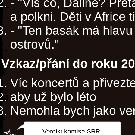
- "Víš co, Daline? Přet
a polkni. Děti v Africe 
- "Ten basák má hlavu 
ostrovů."
Vzkaz/přání do roku 2
Víc koncertů a přivezt
aby už bylo léto
Nemohla bych jako ver
Verdikt komise SRR: