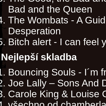
Bad and the Queen
The Wombats - A Guid
Desperation
Bitch alert - I can feel
Nejlepší skladba
Bouncing Souls - I´m f
Joe Lally – Sons And 
Carole King & Louise 
všechno od chamberla