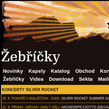
Žebříčky
Novinky
Kapely
Katalog
Obchod
Kon
Žebříčky
Videa
Download
Sekta
Mail
KONCERTY SILVER ROCKET
29. 8.
POHOŘÍ U MALEČOVA - VLEK
:
SILVER ROCKET SUMMER S
15. 9.
PRAHA - ARCHA+ (MALÝ SÁL)
:
HACKEDEPICCIOTTO (DE/US