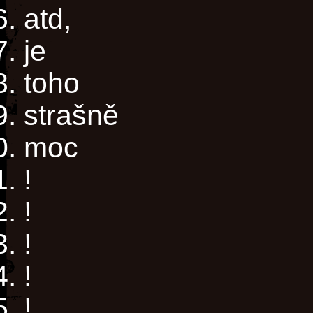
atd,
je
toho
strašně
moc
!
!
!
!
!