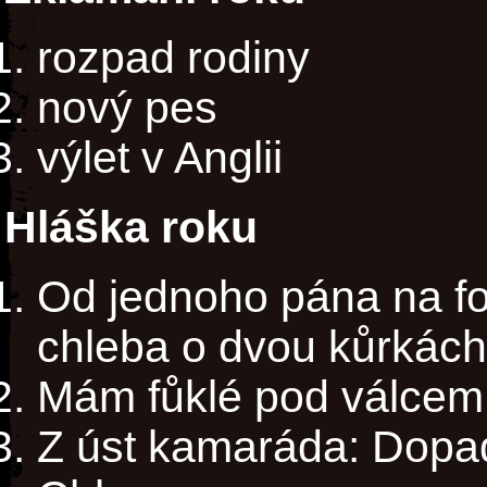
rozpad rodiny
nový pes
výlet v Anglii
Hláška roku
Od jednoho pána na for
chleba o dvou kůrkách,
Mám fůklé pod válcem.
Z úst kamaráda: Dopadl