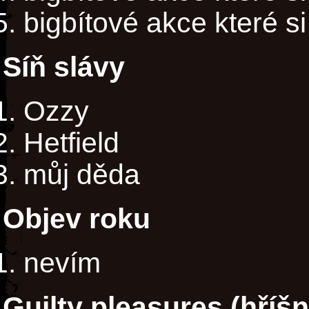
bigbítové akce které s
Síň slávy
Ozzy
Hetfield
můj děda
Objev roku
nevím
Guilty pleasures (hříš