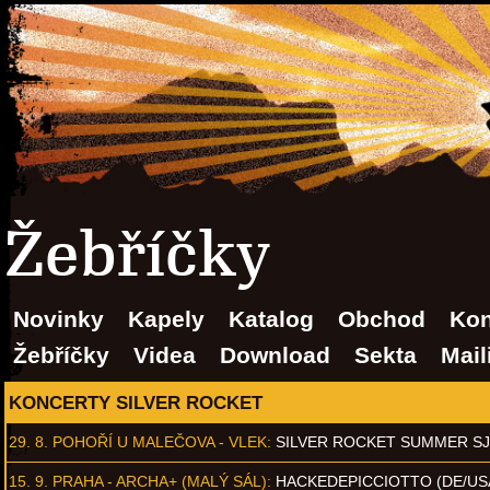
Žebříčky
Novinky
Kapely
Katalog
Obchod
Kon
Žebříčky
Videa
Download
Sekta
Mail
KONCERTY SILVER ROCKET
29. 8.
POHOŘÍ U MALEČOVA - VLEK
:
SILVER ROCKET SUMMER S
15. 9.
PRAHA - ARCHA+ (MALÝ SÁL)
:
HACKEDEPICCIOTTO (DE/US