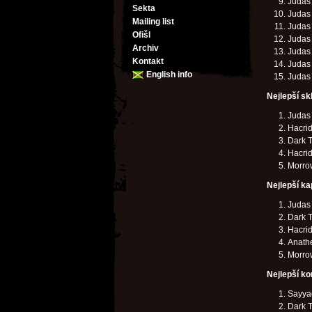
Judas 
Sekta
Judas 
Mailing list
Judas 
Ofišl
Judas 
Archiv
Judas 
Kontakt
Judas 
English info
Judas 
Nejlepší sk
Judas 
Hacrid
Dark T
Hacrid
Morrow
Nejlepší ka
Judas 
Dark T
Hacri
Anath
Morro
Nejlepší ko
Sayya
Dark T