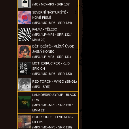
(MC / MC+MP3 - SRR 137)
SEVERNÍ NÁSTUPIŠTĚ -
NOVÉ PÍSNĚ
(MP3 / MC+MP3 - SRR 134)
PALMA - TĚLESO
(MP3 / LP+MP3 - SRR 132 /
MMM 22)
DĚTI DEŠTĚ - MLŽNÝ ÚVOD
JASNÝ KONEC
(MP3 / LP+MP3 - SRR 131)
MOTHERFUCIFER - KLID
SPÍCÍCH
(MP3 / MC+MP3 - SRR 133)
RED TORCH - WYGO (SINGL)
(MP3 - SRR)
LAUNDERED SYRUP - BLACK
URN
(MP3 / MC+MP3 - SRR 130 /
MMM 21)
HOURLOUPE - LEVITATING
FIELDS
(MP3 / MC+MP3 - SRR 128)