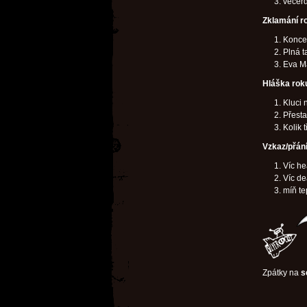
večerd
Zklamání r
Koncer
Plná t
Eva M
Hláška rok
Kluci 
Přesta
Kolik t
Vzkaz/přán
Víc he
Víc de
míň te
Zpátky na
s