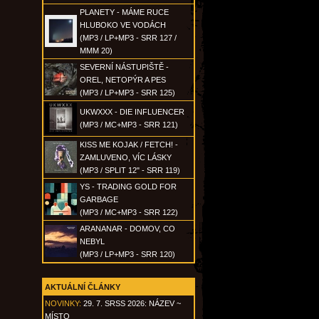
PLANETY - MÁME RUCE
HLUBOKO VE VODÁCH
(MP3 / LP+MP3 - SRR 127 /
MMM 20)
SEVERNÍ NÁSTUPIŠTĚ -
OREL, NETOPÝR A PES
(MP3 / LP+MP3 - SRR 125)
UKWXXX - DIE INFLUENCER
(MP3 / MC+MP3 - SRR 121)
KISS ME KOJAK / FETCH! -
ZAMLUVENO, VÍC LÁSKY
(MP3 / SPLIT 12" - SRR 119)
YS - TRADING GOLD FOR
GARBAGE
(MP3 / MC+MP3 - SRR 122)
ARANANAR - DOMOV, CO
NEBYL
(MP3 / LP+MP3 - SRR 120)
AKTUÁLNÍ ČLÁNKY
NOVINKY:
29. 7. SRSS 2026: NÁZEV ~
MÍSTO