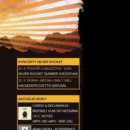
KONCERTY SILVER ROCKET
29. 8.
POHOŘÍ U MALEČOVA - VLEK
:
SILVER ROCKET SUMMER SJEZDOVKA
15. 9.
PRAHA - ARCHA+ (MALÝ SÁL)
:
HACKEDEPICCIOTTO (DE/USA)
AKTUÁLNÍ DESKY
CARDO & DECUMANUS -
BRDSKEJ VLAK DO NEZNÁMA
/ D.C. NOTES
(MP3 / MC+MP3 - SRR 135)
ARAN SATAN - KONSPIRACE