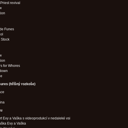
Priest revival
w
tion
 de Funes
dol
 Stock
w
tion
s for Whores
down
de
sures (hříšný rozkoše)
ace
ina
ku
t Evy a Vaška s videoprodukcí v nedaleké vsi
aška Evy a Vaška