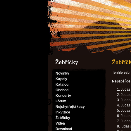
Žebříčky
Žebříč
Tenhle žebř
Novinky
Kapely
Nejlepší d
Katalog
Judas 
Obchod
Judas 
Koncerty
Judas 
Fórum
Judas 
Nejchytřejší kecy
Judas 
Inkvizice
Judas 
Žebříčky
Judas 
Videa
judas 
Download