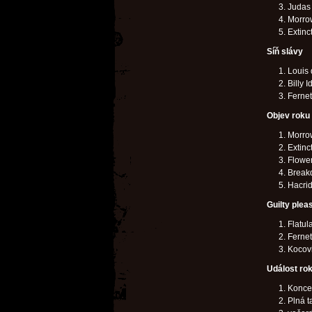
Judas 
Morro
Extinc
Síň slávy
Louis
Billy I
Fernet
Objev roku
Morro
Extinc
Flower
Break
Hacri
Guilty plea
Flatul
Fernet
Kocov
Událost ro
Koncer
Plná t