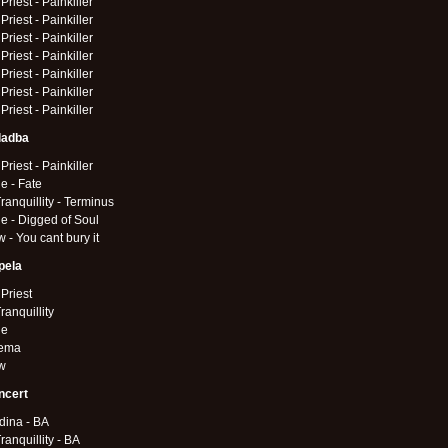
Priest - Painkiller
Priest - Painkiller
Priest - Painkiller
Priest - Painkiller
Priest - Painkiller
Priest - Painkiller
Priest - Painkiller
ladba
Priest - Painkiller
e - Fate
ranquillity - Terminus
e - Digged of Soul
 - You cant bury it
pela
Priest
ranquillity
de
ema
w
ncert
dina - BA
ranquillity - BA