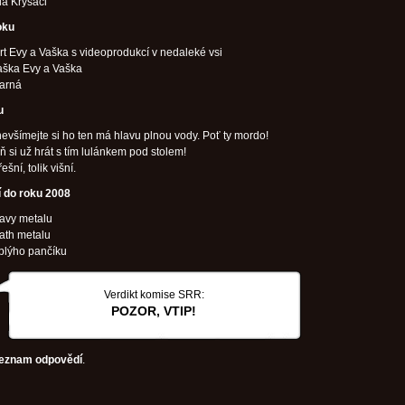
a Krysáci
oku
t Evy a Vaška s videoprodukcí v nedaleké vsi
aška Evy a Vaška
arná
u
nevšímejte si ho ten má hlavu plnou vody. Poť ty mordo!
ň si už hrát s tím lulánkem pod stolem!
řešní, tolik višní.
í do roku 2008
avy metalu
ath metalu
plýho pančíku
Verdikt komise SRR:
POZOR, VTIP!
eznam odpovědí
.