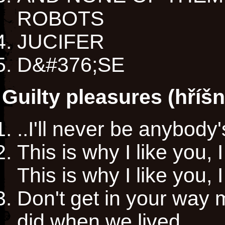
ROBOTS
JUCIFER
D&#376;SE
Guilty pleasures (hříš
..I'll never be anybody'
This is why I like you, I
This is why I like you, I
Don't get in your way 
did when we lived