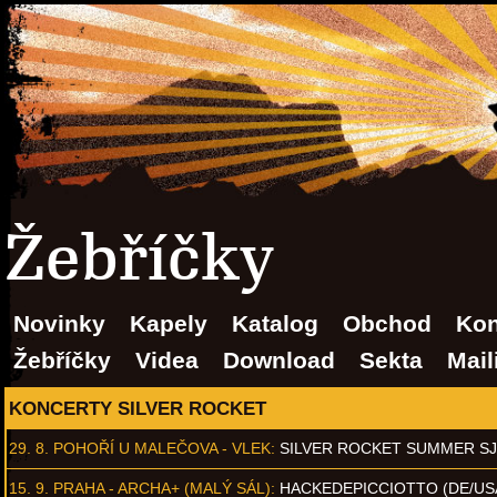
Žebříčky
Novinky
Kapely
Katalog
Obchod
Kon
Žebříčky
Videa
Download
Sekta
Mail
KONCERTY SILVER ROCKET
29. 8.
POHOŘÍ U MALEČOVA - VLEK
:
SILVER ROCKET SUMMER S
15. 9.
PRAHA - ARCHA+ (MALÝ SÁL)
:
HACKEDEPICCIOTTO (DE/US