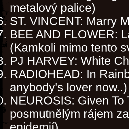
metalový palice)
ST. VINCENT: Marry Me
BEE AND FLOWER: Las
(Kamkoli mimo tento sv
PJ HARVEY: White Cha
RADIOHEAD: In Rainbow
anybody's lover now..)
NEUROSIS: Given To T
posmutnělým rájem z
epidemií)