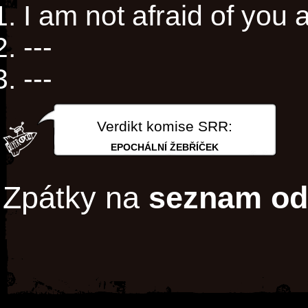
I am not afraid of you 
---
---
Verdikt komise SRR:
EPOCHÁLNÍ ŽEBŘÍČEK
Zpátky na
seznam od