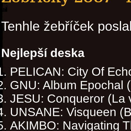
Tenhle žebříček posla
Nejlepší deska
PELICAN: City Of Echo
GNU: Album Epochal (
JESU: Conqueror (La 
UNSANE: Visqueen (Byt
AKIMBO: Navigating T