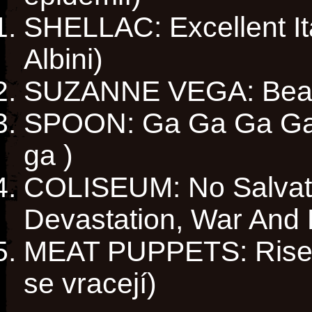
SHELLAC: Excellent I
Albini)
SUZANNE VEGA: Beaut
SPOON: Ga Ga Ga Ga G
ga )
COLISEUM: No Salvati
Devastation, War And 
MEAT PUPPETS: Rise T
se vracejí)