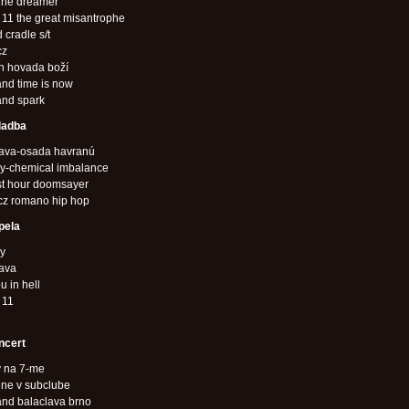
ine dreamer
11 the great misantrophe
 cradle s/t
cz
n hovada boží
nd time is now
and spark
ladba
lava-osada havranú
dy-chemical imbalance
st hour doomsayer
cz romano hip hop
pela
dy
lava
u in hell
 11
ncert
y na 7-me
ine v subclube
and balaclava brno