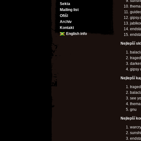
sunsh
Sekta
thema 
Mailing list
guided
Ofišl
gipsy.
Archiv
jablko
Kontakt
endsta
English info
endst
Nejlepší sk
balac
trage
darke
gipsy 
Nejlepší ka
trage
balac
see yo
thema
gnu
Nejlepší ko
warcr
sunsh
endst