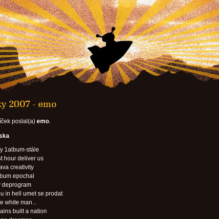
ky 2007 - emo
íček poslal(a)
emo
.
eska
y 1album-stále
t hour deliver us
ava creativity
lbum epochal
y deprogram
u in hell umet se prodat
 white man...
ains built a nation