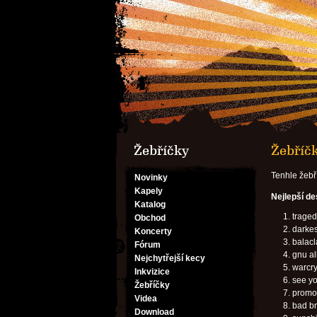
Žebříčky
Žebříč
Tenhle žebř
Novinky
Kapely
Nejlepší d
Katalog
traged
Obchod
darkes
Koncerty
balacl
Fórum
gnu a
Nejchytřejší kecy
warcr
Inkvizice
see yo
Žebříčky
promoe
Videa
bad br
Download