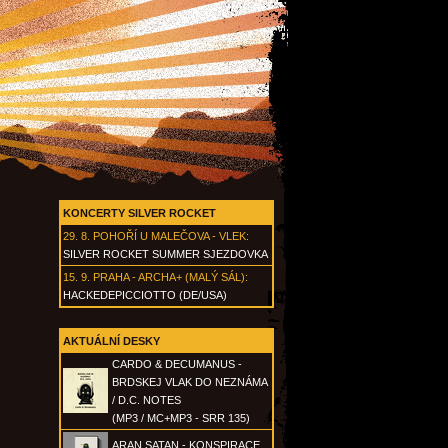
KONCERTY SILVER ROCKET
29. 8.
POHOŘÍ U MALEČOVA - VLEK
:
SILVER ROCKET SUMMER SJEZDOVKA
15. 9.
PRAHA - ARCHA+ (MALÝ SÁL)
:
HACKEDEPICCIOTTO (DE/USA)
AKTUÁLNÍ DESKY
CARDO & DECUMANUS -
BRDSKEJ VLAK DO NEZNÁMA
/ D.C. NOTES
(MP3 / MC+MP3 - SRR 135)
ARAN SATAN - KONSPIRACE