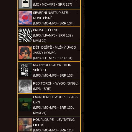
(MC / MC+MP3 - SRR 137)
SEVERNÍ NÁSTUPIŠTĚ -
NOVÉ PÍSNĚ
(MP3 / MC+MP3 - SRR 134)
PALMA - TĚLESO
(MP3 / LP+MP3 - SRR 132 /
MMM 22)
DĚTI DEŠTĚ - MLŽNÝ ÚVOD
JASNÝ KONEC
(MP3 / LP+MP3 - SRR 131)
MOTHERFUCIFER - KLID
SPÍCÍCH
(MP3 / MC+MP3 - SRR 133)
RED TORCH - WYGO (SINGL)
(MP3 - SRR)
LAUNDERED SYRUP - BLACK
URN
(MP3 / MC+MP3 - SRR 130 /
MMM 21)
HOURLOUPE - LEVITATING
FIELDS
(MP3 / MC+MP3 - SRR 128)