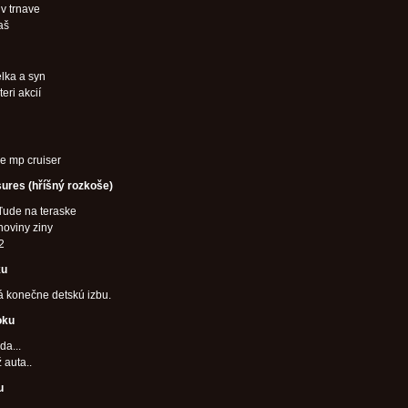
v trnave
aš
lka a syn
eri akcií
ike mp cruiser
sures (hříšný rozkoše)
kľude na teraske
noviny ziny
2
ku
 konečne detskú izbu.
oku
da...
 auta..
u