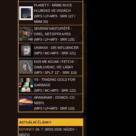
PLANETY - MÁME RUCE
HLUBOKO VE VODÁCH
(MP3 / LP+MP3 - SRR 127 /
MMM 20)
SEVERNÍ NÁSTUPIŠTĚ -
OREL, NETOPÝR A PES
(MP3 / LP+MP3 - SRR 125)
UKWXXX - DIE INFLUENCER
(MP3 / MC+MP3 - SRR 121)
KISS ME KOJAK / FETCH! -
ZAMLUVENO, VÍC LÁSKY
(MP3 / SPLIT 12" - SRR 119)
YS - TRADING GOLD FOR
GARBAGE
(MP3 / MC+MP3 - SRR 122)
ARANANAR - DOMOV, CO
NEBYL
(MP3 / LP+MP3 - SRR 120)
AKTUÁLNÍ ČLÁNKY
NOVINKY:
29. 7. SRSS 2026: NÁZEV ~
MÍSTO