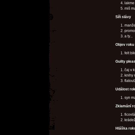
lakme 
miš m
Síň slávy
manže
promot
a ty...
Objev roku
felt b
Guilty plea
čaj v 
knihy 
flatout
Událost ro
syn má
Zklamání r
ficovlá
krádež
Hláška rok