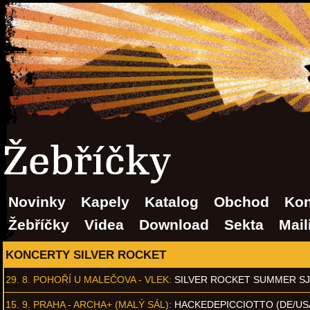
Žebříčky
Novinky
Kapely
Katalog
Obchod
Kon
Žebříčky
Videa
Download
Sekta
Mail
KONCERTY SILVER ROCKET
29. 8.
POHOŘÍ U MALEČOVA - VLEK
:
SILVER ROCKET SUMMER S
15. 9.
PRAHA - ARCHA+ (MALÝ SÁL)
:
HACKEDEPICCIOTTO (DE/US