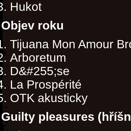
Hukot
Objev roku
Tijuana Mon Amour Bro
Arboretum
D&#255;se
La Prospérité
OTK akusticky
Guilty pleasures (hříš