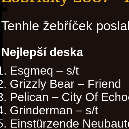
Tenhle žebříček posla
Nejlepší deska
Esgmeq – s/t
Grizzly Bear – Friend
Pelican – City Of Ech
Grinderman – s/t
Einstürzende Neubaute