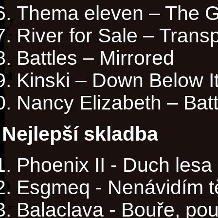
Thema eleven – The G
River for Sale – Trans
Battles – Mirrored
Kinski – Down Below I
Nancy Elizabeth – Batt
Nejlepší skladba
Phoenix II - Duch lesa
Esgmeq - Nenávidím t
Balaclava - Bouře, po