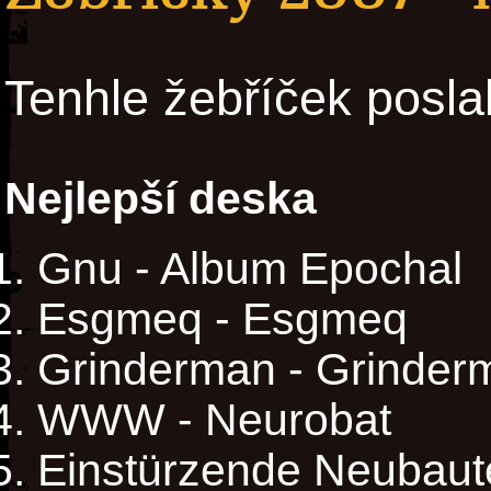
Tenhle žebříček posla
Nejlepší deska
Gnu - Album Epochal
Esgmeq - Esgmeq
Grinderman - Grinder
WWW - Neurobat
Einstürzende Neubaute