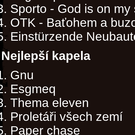
Sporto - God is on my 
OTK - Baťohem a buz
Einstürzende Neubaut
Nejlepší kapela
Gnu
Esgmeq
Thema eleven
Proletáři všech zemí
Paper chase