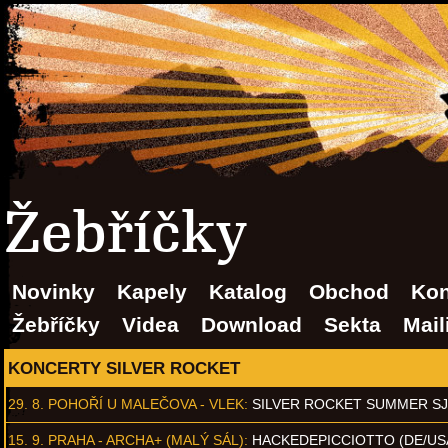
Žebříčky
Novinky
Kapely
Katalog
Obchod
Kon
Žebříčky
Videa
Download
Sekta
Mail
KONCERTY SILVER ROCKET
29. 8.
POHOŘÍ U MALEČOVA - VLEK
:
SILVER ROCKET SUMMER S
15. 9.
PRAHA - ARCHA+ (MALÝ SÁL)
:
HACKEDEPICCIOTTO (DE/US