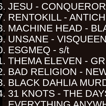
JESU - CONQUEROR
RENTOKILL - ANTIC
MACHINE HEAD - B
UNSANE - VISQUEE
ESGMEQ - s/t
THEMA ELEVEN - G
BAD RELIGION - NE
BLACK DAHLIA MUR
31 KNOTS - THE DA
EVERYTHING ANYW