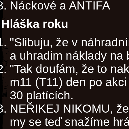
Náckové a ANTIFA
Hláška roku
"Slibuju, že v náhrad
a uhradim náklady na
"Tak doufám, že to nak
m11 (T11) den po akci
30 platících.
NEŘIKEJ NIKOMU, že j
my se teď snažíme hrát