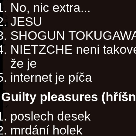
No, nic extra...
JESU
SHOGUN TOKUGAW
NIETZCHE neni takovej
že je
internet je píča
Guilty pleasures (hříš
poslech desek
mrdání holek