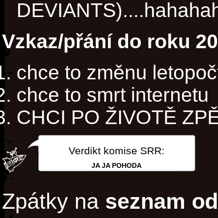
DEVIANTS)....hahah
Vzkaz/přání do roku 2
chce to změnu letopoč
chce to smrt internetu
CHCI PO ŽIVOTĚ ZPĚ
Verdikt komise SRR:
JA JA POHODA
Zpátky na
seznam od