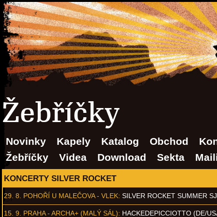
Žebříčky
Novinky
Kapely
Katalog
Obchod
Kon
Žebříčky
Videa
Download
Sekta
Mail
KONCERTY SILVER ROCKET
29. 8.
POHOŘÍ U MALEČOVA - VLEK
:
SILVER ROCKET SUMMER S
15. 9.
PRAHA - ARCHA+ (MALÝ SÁL)
:
HACKEDEPICCIOTTO (DE/US