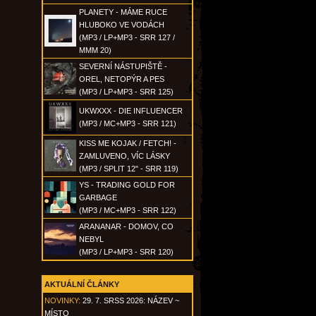
PLANETY - MÁME RUCE
HLUBOKO VE VODÁCH
(MP3 / LP+MP3 - SRR 127 /
MMM 20)
SEVERNÍ NÁSTUPIŠTĚ -
OREL, NETOPÝR A PES
(MP3 / LP+MP3 - SRR 125)
UKWXXX - DIE INFLUENCER
(MP3 / MC+MP3 - SRR 121)
KISS ME KOJAK / FETCH! -
ZAMLUVENO, VÍC LÁSKY
(MP3 / SPLIT 12" - SRR 119)
YS - TRADING GOLD FOR
GARBAGE
(MP3 / MC+MP3 - SRR 122)
ARANANAR - DOMOV, CO
NEBYL
(MP3 / LP+MP3 - SRR 120)
AKTUÁLNÍ ČLÁNKY
NOVINKY:
29. 7. SRSS 2026: NÁZEV ~
MÍSTO