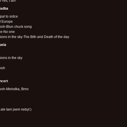
t-Yes, I am
ladba
al to srdce
I Europe
ooh-Blun chuck song
e-No one
ions in the sky-The Bith and Death of the day
pela
ions in the sky
ooh
ncert
ooh-Melodka, Brno
ale tam jsem nebyl:)