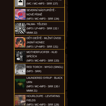
(MC / MC+MP3 - SRR 137)
SEVERNÍ NÁSTUPIŠTĚ -
NOVÉ PÍSNĚ
(MP3 / MC+MP3 - SRR 134)
PALMA - TĚLESO
(MP3 / LP+MP3 - SRR 132 /
MMM 22)
DĚTI DEŠTĚ - MLŽNÝ ÚVOD
JASNÝ KONEC
(MP3 / LP+MP3 - SRR 131)
MOTHERFUCIFER - KLID
SPÍCÍCH
(MP3 / MC+MP3 - SRR 133)
RED TORCH - WYGO (SINGL)
(MP3 - SRR)
LAUNDERED SYRUP - BLACK
URN
(MP3 / MC+MP3 - SRR 130 /
MMM 21)
HOURLOUPE - LEVITATING
FIELDS
(MP3 / MC+MP3 - SRR 128)