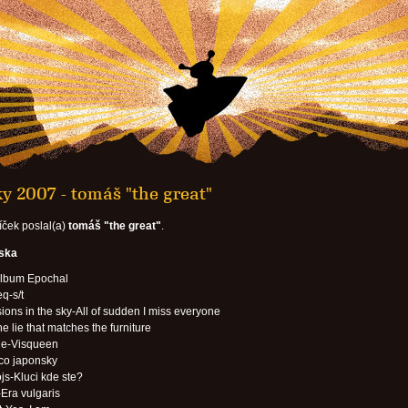
y 2007 - tomáš "the great"
íček poslal(a)
tomáš "the great"
.
eska
lbum Epochal
q-s/t
ions in the sky-All of sudden I miss everyone
e lie that matches the furniture
e-Visqueen
co japonsky
js-Kluci kde ste?
Era vulgaris