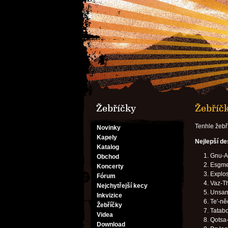
Žebříčky
Žebříčk
Tenhle žebř
Novinky
Kapely
Nejlepší d
Katalog
Gnu-A
Obchod
Esgme
Koncerty
Explos
Fórum
Vaz-Th
Nejchytřejší kecy
Unsan
Inkvizice
Te'-ně
Žebříčky
Tatabo
Videa
Qotsa-
Download