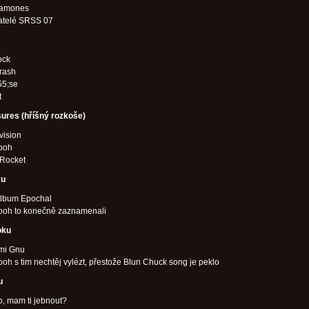
amones
atelé SRSS 07
ock
rash
5;se
t
sures (hříšný rozkoše)
vision
ooh
 Rocket
ku
lbum Epochal
ooh to konečně zaznamenali
oku
 mi Gnu
oh s tim nechtěj vylézt, přestože Blun Chuck song je peklo
u
, mam ti jebnout?