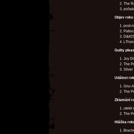
The R
pořad
Objev roku
post-r
Patioc
D&#25
L'Poin
Guilty plea
Joy Di
The P
Silver
Událost ro
Gnu-A
The P
Zklamání r
utekli
The Po
Hláška rok
Bracho