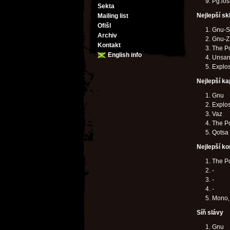
Pg.los
Sekta
Nejlepší sk
Mailing list
Ofišl
Gnu-Sp
Archiv
Gnu-Z
Kontakt
The P
English info
Unsan
Explos
Nejlepší ka
Gnu
Explos
Vaz
The P
Qotsa
Nejlepší ko
The P
-
-
-
Mono, 
Síň slávy
Gnu