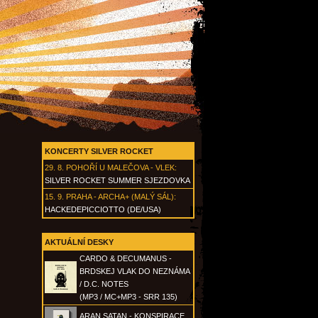
KONCERTY SILVER ROCKET
29. 8.
POHOŘÍ U MALEČOVA - VLEK
:
SILVER ROCKET SUMMER SJEZDOVKA
15. 9.
PRAHA - ARCHA+ (MALÝ SÁL)
:
HACKEDEPICCIOTTO (DE/USA)
AKTUÁLNÍ DESKY
CARDO & DECUMANUS -
BRDSKEJ VLAK DO NEZNÁMA
/ D.C. NOTES
(MP3 / MC+MP3 - SRR 135)
ARAN SATAN - KONSPIRACE