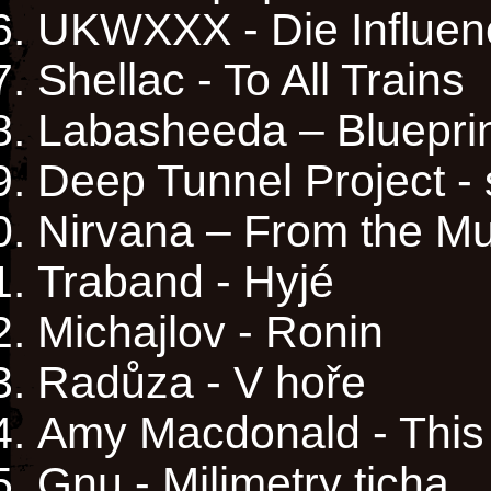
UKWXXX - Die Influen
Shellac - To All Trains
Labasheeda – Bluepri
Deep Tunnel Project - 
Nirvana – From the M
Traband - Hyjé
Michajlov - Ronin
Radůza - V hoře
Amy Macdonald - This 
Gnu - Milimetry ticha