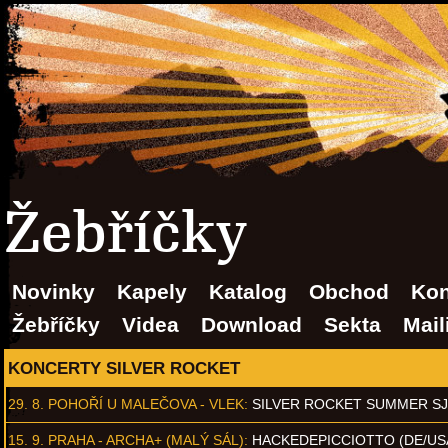
Žebříčky
Novinky
Kapely
Katalog
Obchod
Kon
Žebříčky
Videa
Download
Sekta
Mail
KONCERTY SILVER ROCKET
29. 8.
POHOŘÍ U MALEČOVA - VLEK
:
SILVER ROCKET SUMMER S
15. 9.
PRAHA - ARCHA+ (MALÝ SÁL)
:
HACKEDEPICCIOTTO (DE/US