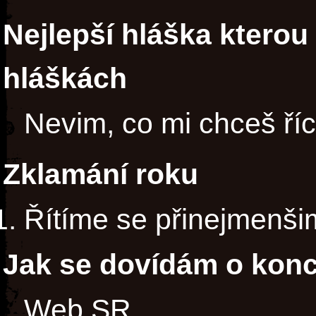
Nejlepší hláška ktero
hláškách
Nevim, co mi chceš říct
Zklamání roku
Řítíme se přinejmenši
Jak se dovídám o kon
Web SR