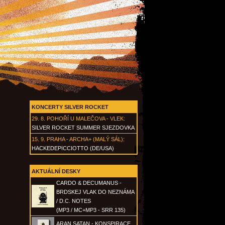
KONCERTY SILVER ROCKET
29. 8.
POHOŘÍ U MALEČOVA - VLEK
:
SILVER ROCKET SUMMER SJEZDOVKA
15. 9.
PRAHA - ARCHA+ (MALÝ SÁL)
:
HACKEDEPICCIOTTO (DE/USA)
AKTUÁLNÍ DESKY
CARDO & DECUMANUS -
BRDSKEJ VLAK DO NEZNÁMA
/ D.C. NOTES
(MP3 / MC+MP3 - SRR 135)
ARAN SATAN - KONSPIRACE