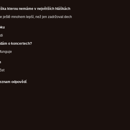
láška kterou nemáme v největších hláškách
je ještě mnohem lepší, než jen zadržovat dech
oku
idi
ídám o koncertech?
efunguje
m
čet
eznam odpovědí
.