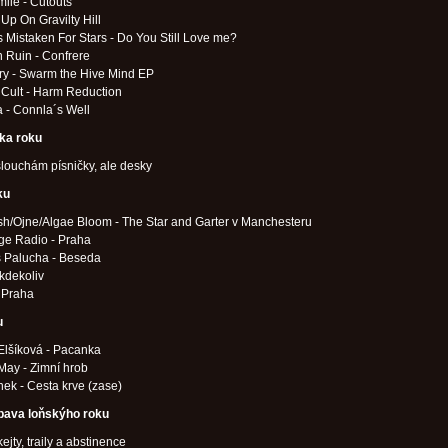
ile - Cutouts
 Up On Gravilty Hill
 Mistaken For Stars - Do You Still Love me?
 Ruin - Confrere
ry - Swarm the Hive Mind EP
Cult - Harm Reduction
 - Connla´s Well
čka roku
louchám písničky, ale desky
ku
h/Ojne/Algae Bloom - The Star and Garter v Manchesteru
ge Radio - Praha
 Palucha - Beseda
kdekoliv
 Praha
u
Elšíková - Pacanka
May - Zimní hrob
ek - Cesta krve (zase)
ábava loňskýho roku
kejty, traily a abstinence