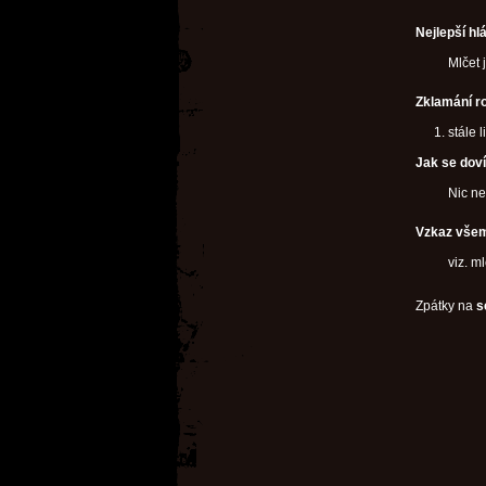
Nejlepší h
Mlčet 
Zklamání r
stále l
Jak se dov
Nic n
Vzkaz vše
viz. ml
Zpátky na
s