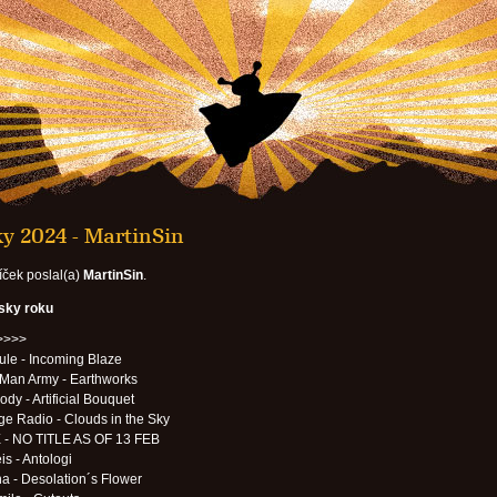
y 2024 - MartinSin
íček poslal(a)
MartinSin
.
esky roku
>>>>
ule - Incoming Blaze
 Man Army - Earthworks
Body - Artificial Bouquet
ge Radio - Clouds in the Sky
 - NO TITLE AS OF 13 FEB
is - Antologi
 - Desolation´s Flower