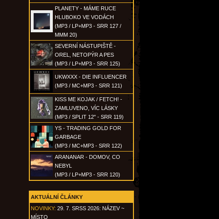
PLANETY - MÁME RUCE
HLUBOKO VE VODÁCH
(MP3 / LP+MP3 - SRR 127 /
MMM 20)
SEVERNÍ NÁSTUPIŠTĚ -
OREL, NETOPÝR A PES
(MP3 / LP+MP3 - SRR 125)
UKWXXX - DIE INFLUENCER
(MP3 / MC+MP3 - SRR 121)
KISS ME KOJAK / FETCH! -
ZAMLUVENO, VÍC LÁSKY
(MP3 / SPLIT 12" - SRR 119)
YS - TRADING GOLD FOR
GARBAGE
(MP3 / MC+MP3 - SRR 122)
ARANANAR - DOMOV, CO
NEBYL
(MP3 / LP+MP3 - SRR 120)
AKTUÁLNÍ ČLÁNKY
NOVINKY:
29. 7. SRSS 2026: NÁZEV ~
MÍSTO