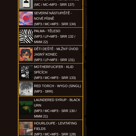
(MC / MC+MP3 - SRR 137)
SEVERNÍ NÁSTUPIŠTĚ -
NOVÉ PÍSNĚ
(MP3 / MC+MP3 - SRR 134)
PALMA - TĚLESO
(MP3 / LP+MP3 - SRR 132 /
MMM 22)
DĚTI DEŠTĚ - MLŽNÝ ÚVOD
JASNÝ KONEC
(MP3 / LP+MP3 - SRR 131)
MOTHERFUCIFER - KLID
SPÍCÍCH
(MP3 / MC+MP3 - SRR 133)
RED TORCH - WYGO (SINGL)
(MP3 - SRR)
LAUNDERED SYRUP - BLACK
URN
(MP3 / MC+MP3 - SRR 130 /
MMM 21)
HOURLOUPE - LEVITATING
FIELDS
(MP3 / MC+MP3 - SRR 128)