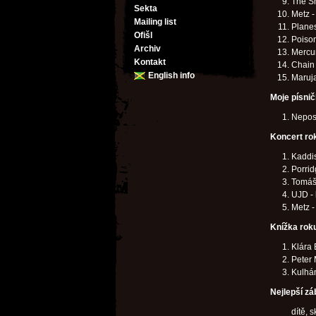
The Sm
Sekta
Metz -
Mailing list
Planes
Ofišl
Poison
Archiv
Mercu
Kontakt
Chain 
English info
Maruja
Moje písni
Nepos
Koncert ro
Kaddis
Porrid
Tomáš
UJD - 
Metz -
Knížka rok
Klára 
Peter 
Kulhán
Nejlepší z
dítě, s