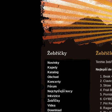
Žebříčky
Žebříčk
Tenhle žebř
Novinky
Kapely
Nejlepší d
Katalog
Beak 
Obchod
Clavic
Koncerty
Straw
Fórum
Frail 
Nejchytřejší kecy
Porrid
Inkvizice
GY!BE
Žebříčky
Piri Re
Videa
Ragana
Download