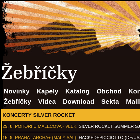
Žebříčky
Novinky
Kapely
Katalog
Obchod
Kon
Žebříčky
Videa
Download
Sekta
Mail
KONCERTY SILVER ROCKET
29. 8.
POHOŘÍ U MALEČOVA - VLEK
:
SILVER ROCKET SUMMER S
15. 9.
PRAHA - ARCHA+ (MALÝ SÁL)
:
HACKEDEPICCIOTTO (DE/US