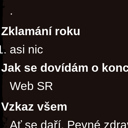
.
Zklamání roku
asi nic
Jak se dovídám o kon
Web SR
Vzkaz všem
Ať se daří. Pevné zdra