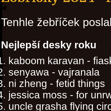
Tenhle žebříček posla
Nejlepší desky roku
kaboom karavan - fias
senyawa - vajranala
ni zheng - fetid things
jessica moss - for unr
uncle grasha flying ci