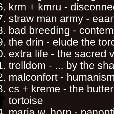
krm + kmru - disconne
straw man army - eaa
bad breeding - contem
the drin - elude the tor
extra life - the sacred
trelldom - ... by the s
malconfort - humanis
cs + kreme - the butterf
tortoise
maria w. horn - panopt