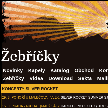
Žebříčky
Novinky
Kapely
Katalog
Obchod
Kon
Žebříčky
Videa
Download
Sekta
Mail
KONCERTY SILVER ROCKET
29. 8.
POHOŘÍ U MALEČOVA - VLEK
:
SILVER ROCKET SUMMER S
15. 9.
PRAHA - ARCHA+ (MALÝ SÁL)
:
HACKEDEPICCIOTTO (DE/US