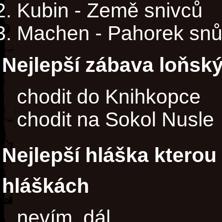
Kubin - Země snivců
Machen - Pahorek sn
Nejlepší zábava loňsk
chodit do Knihkopce
chodit na Sokol Nusle
Nejlepší hláška ktero
hláškách
nevím, dál