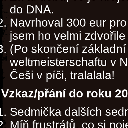
do DNA.
Navrhoval 300 eur pro 
jsem ho velmi zdvořile 
(Po skončení základní
weltmeisterschaftu v
Češi v píči, tralalala!
Vzkaz/přání do roku 2
Sedmička dalších sed
Míň frustrátů, co si p