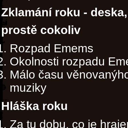
Zklamání roku - deska,
prostě cokoliv
Rozpad Emems
Okolnosti rozpadu E
Málo času věnovanýh
muziky
Hláška roku
Za tu dobu, co je hra