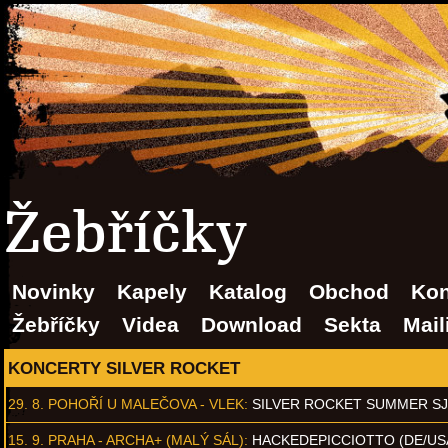
Žebříčky
Novinky
Kapely
Katalog
Obchod
Kon
Žebříčky
Videa
Download
Sekta
Mail
KONCERTY SILVER ROCKET
29. 8.
POHOŘÍ U MALEČOVA - VLEK
:
SILVER ROCKET SUMMER S
15. 9.
PRAHA - ARCHA+ (MALÝ SÁL)
:
HACKEDEPICCIOTTO (DE/US