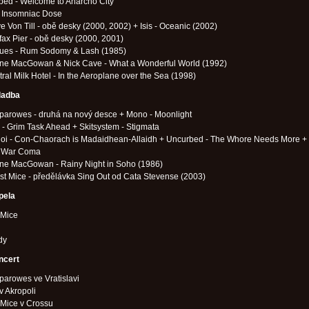
bed - Welcome to Anarcho City
- Insomniac Dose
eve Von Till - obě desky (2000, 2002) + Isis - Oceanic (2002)
lifax Pier - obě desky (2000, 2001)
ogues - Rum Sodomy & Lash (1985)
hane MacGowan & Nick Cave - What a Wonderful World (1992)
utral Milk Hotel - In the Aeroplane over the Sea (1998)
ladba
parowes - druhá na nový desce + Mono - Moonlight
 Grim Task Ahead + Skitsystem - Stigmata
loi - Con-Chaorach is Madaidhean-Allaidh + Uncurbed - The Whore Needs More +
- War Coma
ane MacGowan - Rainy Night in Soho (1986)
ost Mice - předělávka Sing Out od Cata Stevense (2003)
pela
 Mice
dy
ncert
arowes ve Vratislavi
 Akropoli
 Mice v Crossu