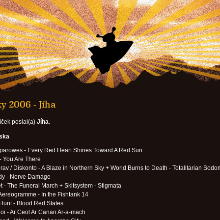
y 2006 - Jíha
íček poslal(a)
Jíha
.
eska
parowes - Every Red Heart Shines Toward A Red Sun
- You Are There
av / Diskonto - A Blaze in Northern Sky + World Burns to Death - Totalitarian Sod
dy - Nerve Damage
 - The Funeral March + Skitsystem - Stigmata
 Aereogramme - In the Fishtank 14
Hunt - Blood Red States
loi - Ar Ceol Ar Canan Ar-a-mach