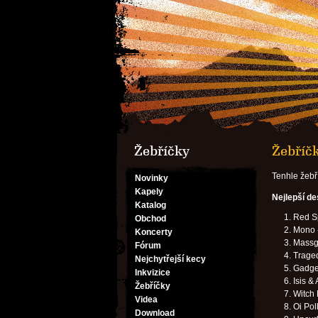
Žebříčky
Žebříčk
Tenhle žebř
Novinky
Kapely
Nejlepší d
Katalog
Red S
Obchod
Mono 
Koncerty
Massgr
Fórum
Trage
Nejchytřejší kecy
Gadget
Inkvizice
Isis &
Žebříčky
Witch 
Videa
Oi Pol
Download