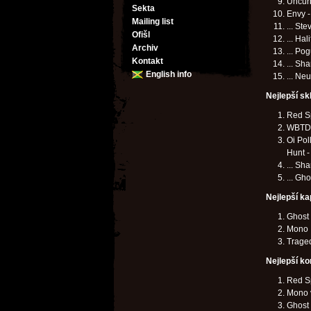
Uncur
Sekta
Envy 
Mailing list
... St
Ofišl
... Ha
Archiv
... P
Kontakt
... S
English info
... Ne
Nejlepší sk
Red S
WBTD -
Oi Pol
Hunt 
... Sh
... Gh
Nejlepší ka
Ghost
Mono
Trage
Nejlepší ko
Red Sp
Mono v
Ghost