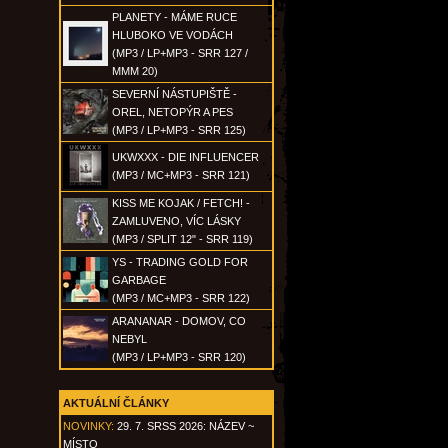
PLANETY - MÁME RUCE
HLUBOKO VE VODÁCH
(MP3 / LP+MP3 - SRR 127 /
MMM 20)
SEVERNÍ NÁSTUPIŠTĚ -
OREL, NETOPÝR A PES
(MP3 / LP+MP3 - SRR 125)
UKWXXX - DIE INFLUENCER
(MP3 / MC+MP3 - SRR 121)
KISS ME KOJAK / FETCH! -
ZAMLUVENO, VÍC LÁSKY
(MP3 / SPLIT 12" - SRR 119)
YS - TRADING GOLD FOR
GARBAGE
(MP3 / MC+MP3 - SRR 122)
ARANANAR - DOMOV, CO
NEBYL
(MP3 / LP+MP3 - SRR 120)
AKTUÁLNÍ ČLÁNKY
NOVINKY:
29. 7. SRSS 2026: NÁZEV ~
MÍSTO