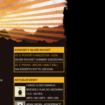
KONCERTY SILVER ROCKET
29. 8.
POHOŘÍ U MALEČOVA - VLEK
:
SILVER ROCKET SUMMER SJEZDOVKA
15. 9.
PRAHA - ARCHA+ (MALÝ SÁL)
:
HACKEDEPICCIOTTO (DE/USA)
omy
AKTUÁLNÍ DESKY
CARDO & DECUMANUS -
BRDSKEJ VLAK DO NEZNÁMA
/ D.C. NOTES
(MP3 / MC+MP3 - SRR 135)
ARAN SATAN - KONSPIRACE