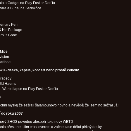
to a Gadget na Play Fast or Don'tu
mare a Burial na Sedmičce
entary Peni
& His Package
ro is Gone
 Mice
vision
Baribeau
ku - deska, kapela, koncert nebo prostě cokoliv
Tragedy
Old Haunts
t Warcollapse na Play Fast or Don'tu
u
všichni myslej že sežrali šalamounovo hovno a nevěděj že jsem ho sežral Já!
í do roku 2007
 nový SHOS povedou alespoň jako nový WBTD
ania přestane s tím crossoverem a začne zase dělat pěkný desky