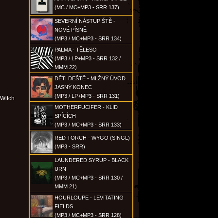
(MC / MC+MP3 - SRR 137)
SEVERNÍ NÁSTUPIŠTĚ -
NOVÉ PÍSNĚ
(MP3 / MC+MP3 - SRR 134)
PALMA - TĚLESO
(MP3 / LP+MP3 - SRR 132 /
MMM 22)
DĚTI DEŠTĚ - MLŽNÝ ÚVOD
JASNÝ KONEC
(MP3 / LP+MP3 - SRR 131)
 Witch
MOTHERFUCIFER - KLID
SPÍCÍCH
(MP3 / MC+MP3 - SRR 133)
RED TORCH - WYGO (SINGL)
(MP3 - SRR)
LAUNDERED SYRUP - BLACK
URN
(MP3 / MC+MP3 - SRR 130 /
MMM 21)
HOURLOUPE - LEVITATING
FIELDS
(MP3 / MC+MP3 - SRR 128)