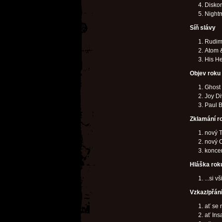
Diskon
Night
Síň slávy
Rudim
Atom 
His He
Objev roku
Ghost
Joy Di
Paul 
Zklamání ro
nový 
nový 
koncer
Hláška rok
...si 
Vzkaz/přán
ať se
ať Ins