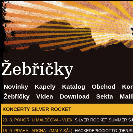
Žebříčky
Novinky
Kapely
Katalog
Obchod
Kon
Žebříčky
Videa
Download
Sekta
Mail
KONCERTY SILVER ROCKET
29. 8.
POHOŘÍ U MALEČOVA - VLEK
:
SILVER ROCKET SUMMER S
15. 9.
PRAHA - ARCHA+ (MALÝ SÁL)
:
HACKEDEPICCIOTTO (DE/US