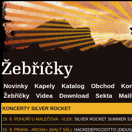
Žebříčky
Novinky
Kapely
Katalog
Obchod
Kon
Žebříčky
Videa
Download
Sekta
Mail
KONCERTY SILVER ROCKET
29. 8.
POHOŘÍ U MALEČOVA - VLEK
:
SILVER ROCKET SUMMER S
15. 9.
PRAHA - ARCHA+ (MALÝ SÁL)
:
HACKEDEPICCIOTTO (DE/US