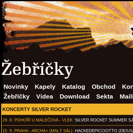
Žebříčky
Novinky
Kapely
Katalog
Obchod
Kon
Žebříčky
Videa
Download
Sekta
Mail
KONCERTY SILVER ROCKET
29. 8.
POHOŘÍ U MALEČOVA - VLEK
:
SILVER ROCKET SUMMER S
15. 9.
PRAHA - ARCHA+ (MALÝ SÁL)
:
HACKEDEPICCIOTTO (DE/US