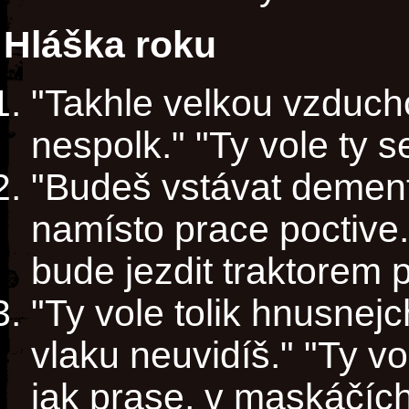
Hláška roku
"Takhle velkou vzduch
nespolk." "Ty vole ty s
"Budeš vstávat demen
namísto prace poctive.
bude jezdit traktorem 
"Ty vole tolik hnusnejc
vlaku neuvidíš." "Ty vol
jak prase, v maskáčích