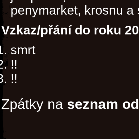
penymarket, krosnu a s
Vzkaz/přání do roku 2
smrt
!!
!!
Zpátky na
seznam od