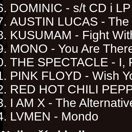
DOMINIC - s/t CD i LP
AUSTIN LUCAS - The
KUSUMAM - Fight With
MONO - You Are Ther
THE SPECTACLE - I, F
PINK FLOYD - Wish Yo
RED HOT CHILI PEPP
I AM X - The Alternativ
LVMEN - Mondo