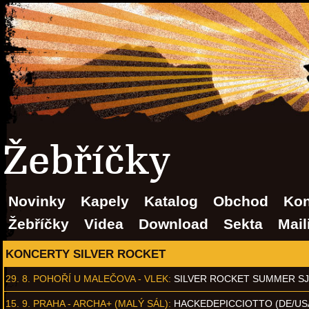
Žebříčky
Novinky
Kapely
Katalog
Obchod
Kon
Žebříčky
Videa
Download
Sekta
Mail
KONCERTY SILVER ROCKET
29. 8.
POHOŘÍ U MALEČOVA - VLEK
:
SILVER ROCKET SUMMER S
15. 9.
PRAHA - ARCHA+ (MALÝ SÁL)
:
HACKEDEPICCIOTTO (DE/US