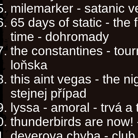
milemarker - satanic v
65 days of static - the f
time - dohromady
the constantines - tour
loňska
this aint vegas - the n
stejnej případ
lyssa - amoral - trvá a 
thunderbirds are now!
deverova chyba - club