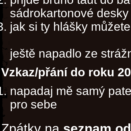
sádrokartonové desky
jak si ty hlášky můžet
ještě napadlo ze stráž
Vzkaz/přání do roku 2
napadaj mě samý patet
pro sebe
Zpátky na
seznam od