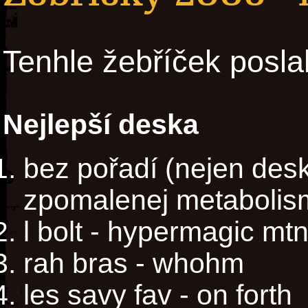
Tenhle žebříček posla
Nejlepší deska
bez pořadí (nejen des
zpomalenej metabolis
l bolt - hypermagic mt
rah bras - whohm
les savy fav - on forth