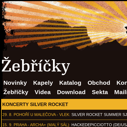
Žebříčky
Novinky
Kapely
Katalog
Obchod
Kon
Žebříčky
Videa
Download
Sekta
Mail
KONCERTY SILVER ROCKET
29. 8.
POHOŘÍ U MALEČOVA - VLEK
:
SILVER ROCKET SUMMER S
15. 9.
PRAHA - ARCHA+ (MALÝ SÁL)
:
HACKEDEPICCIOTTO (DE/US