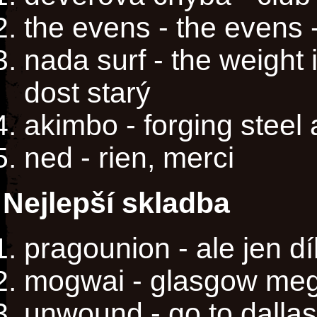
the evens - the evens 
nada surf - the weight is
dost starý
akimbo - forging steel
ned - rien, merci
Nejlepší skladba
pragounion - ale jen d
mogwai - glasgow me
unwound - go to dallas 