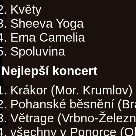
Květy
Sheeva Yoga
Ema Camelia
Spoluvina
Nejlepší koncert
Krákor (Mor. Krumlov)
Pohanské běsnění (Bra
Větrage (Vrbno-Železn
všechny v Ponorce (O