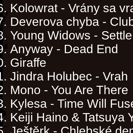
Kolowrat - Vrány sa vr
Deverova chyba - Clu
Young Widows - Settle
Anyway - Dead End
Giraffe
Jindra Holubec - Vrah
Mono - You Are There
Kylesa - Time Will Fus
Keiji Haino & Tatsuya 
Ještěrk - Chlebské d