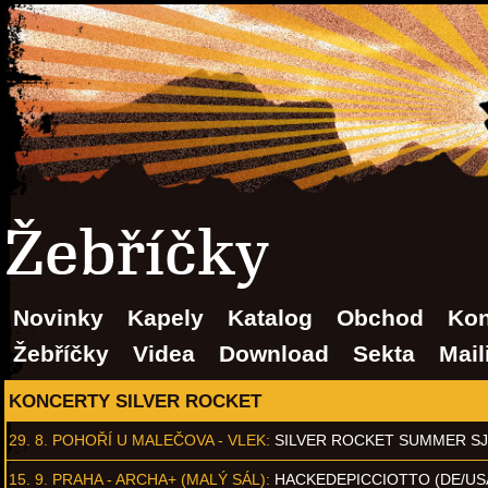
Žebříčky
Novinky
Kapely
Katalog
Obchod
Kon
Žebříčky
Videa
Download
Sekta
Mail
KONCERTY SILVER ROCKET
29. 8.
POHOŘÍ U MALEČOVA - VLEK
:
SILVER ROCKET SUMMER S
15. 9.
PRAHA - ARCHA+ (MALÝ SÁL)
:
HACKEDEPICCIOTTO (DE/US