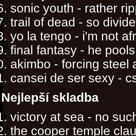
sonic youth - rather ri
trail of dead - so divid
yo la tengo - i'm not af
final fantasy - he pool
akimbo - forcing steel 
cansei de ser sexy - c
Nejlepší skladba
victory at sea - no suc
the cooper temple cla