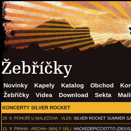
Žebříčky
Novinky
Kapely
Katalog
Obchod
Kon
Žebříčky
Videa
Download
Sekta
Mail
KONCERTY SILVER ROCKET
29. 8.
POHOŘÍ U MALEČOVA - VLEK
:
SILVER ROCKET SUMMER S
15. 9.
PRAHA - ARCHA+ (MALÝ SÁL)
:
HACKEDEPICCIOTTO (DE/US