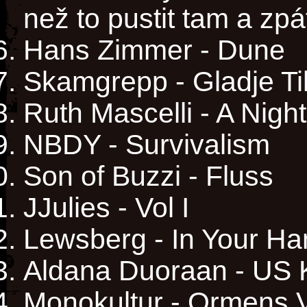
než to pustit tam a zpá
Hans Zimmer - Dune
Skamgrepp - Gladje Ti
Ruth Mascelli - A Night
NBDY - Survivalism
Son of Buzzi - Fluss
JJulies - Vol I
Lewsberg - In Your H
Aldana Duoraan - US K
Monokultur - Ormens 