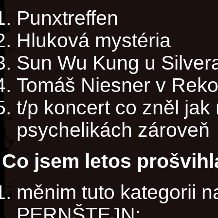
Punxtreffen
Hluková mystéria
Sun Wu Kung u Silver
Tomáš Niesner v Rek
t/p koncert co zněl jak
psychelikách zároveň
Co jsem letos prošvihl
měnim tuto kategori
PERNŠTEJN: