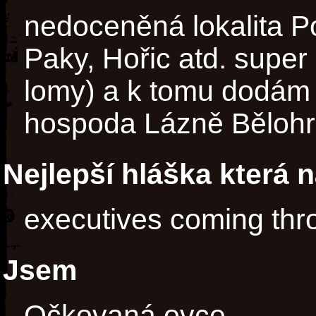
nedoceněná lokalita P
Paky, Hořic atd. super
lomy) a k tomu dodám 
hospoda Lázně Bělohra
Nejlepší hláška která 
executives coming thro
Jsem
Očkovaná ovce