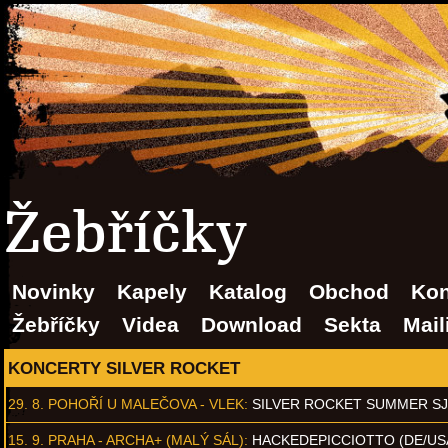
Žebříčky
Novinky
Kapely
Katalog
Obchod
Kon
Žebříčky
Videa
Download
Sekta
Mail
KONCERTY SILVER ROCKET
29. 8.
POHOŘÍ U MALEČOVA - VLEK
:
SILVER ROCKET SUMMER S
15. 9.
PRAHA - ARCHA+ (MALÝ SÁL)
:
HACKEDEPICCIOTTO (DE/US