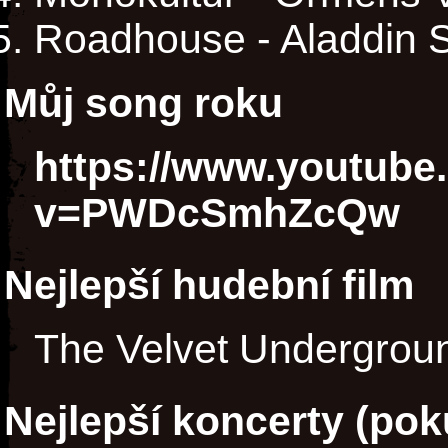
Roadhouse - Aladdin 
Můj song roku
https://www.youtube
v=PWDcSmhZcQw
Nejlepší hudební film
The Velvet Undergrou
Nejlepší koncerty (poku