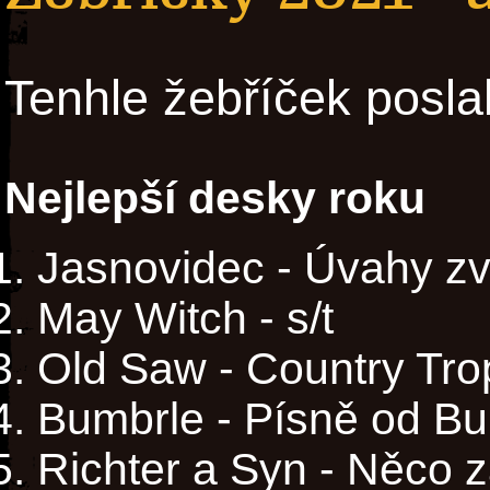
Tenhle žebříček posla
Nejlepší desky roku
Jasnovidec - Úvahy zvíř
May Witch - s/t
Old Saw - Country Tro
Bumbrle - Písně od B
Richter a Syn - Něco z