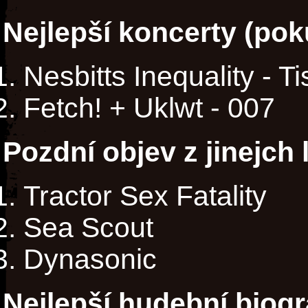
Nejlepší koncerty (poku
Nesbitts Inequality - Ti
Fetch! + Uklwt - 007
Pozdní objev z jinejch 
Tractor Sex Fatality
Sea Scout
Dynasonic
Nejlepší hudební biogr