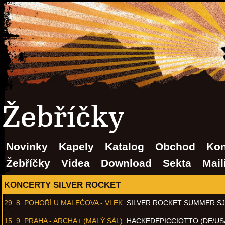
Žebříčky
Novinky
Kapely
Katalog
Obchod
Kon
Žebříčky
Videa
Download
Sekta
Mail
KONCERTY SILVER ROCKET
29. 8.
POHOŘÍ U MALEČOVA - VLEK
:
SILVER ROCKET SUMMER S
15. 9.
PRAHA - ARCHA+ (MALÝ SÁL)
:
HACKEDEPICCIOTTO (DE/US