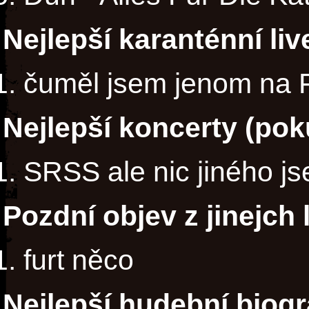
Nejlepší karanténní li
čuměl jsem jenom na F
Nejlepší koncerty (poku
SRSS ale nic jiného js
Pozdní objev z jinejch 
furt něco
Nejlepší hudební biogr