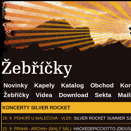
Žebříčky
Novinky
Kapely
Katalog
Obchod
Kon
Žebříčky
Videa
Download
Sekta
Mail
KONCERTY SILVER ROCKET
29. 8.
POHOŘÍ U MALEČOVA - VLEK
:
SILVER ROCKET SUMMER S
15. 9.
PRAHA - ARCHA+ (MALÝ SÁL)
:
HACKEDEPICCIOTTO (DE/US