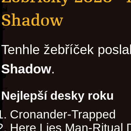
Shadow
Tenhle žebříček posla
Shadow
.
Nejlepší desky roku
Cronander-Trapped
Here Lies Man-Ritual D