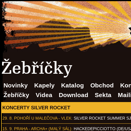
Žebříčky
Novinky
Kapely
Katalog
Obchod
Kon
Žebříčky
Videa
Download
Sekta
Mail
KONCERTY SILVER ROCKET
29. 8.
POHOŘÍ U MALEČOVA - VLEK
:
SILVER ROCKET SUMMER S
15. 9.
PRAHA - ARCHA+ (MALÝ SÁL)
:
HACKEDEPICCIOTTO (DE/US