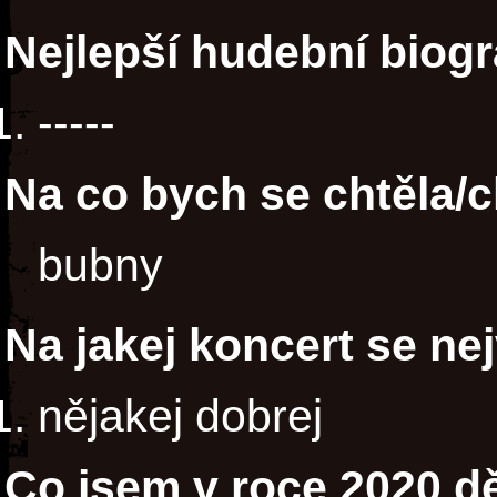
Nejlepší hudební biogr
-----
Na co bych se chtěla/c
bubny
Na jakej koncert se ne
nějakej dobrej
Co jsem v roce 2020 dě