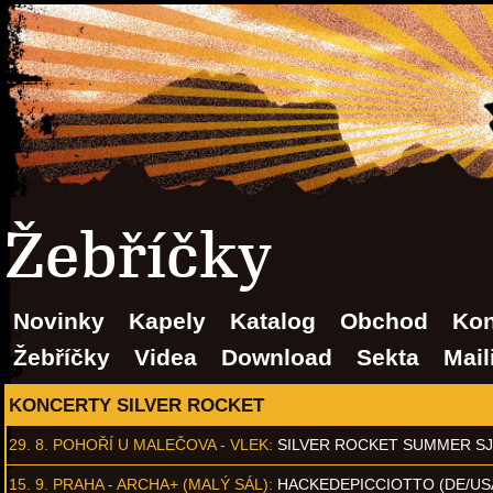
Žebříčky
Novinky
Kapely
Katalog
Obchod
Kon
Žebříčky
Videa
Download
Sekta
Mail
KONCERTY SILVER ROCKET
29. 8.
POHOŘÍ U MALEČOVA - VLEK
:
SILVER ROCKET SUMMER S
15. 9.
PRAHA - ARCHA+ (MALÝ SÁL)
:
HACKEDEPICCIOTTO (DE/US