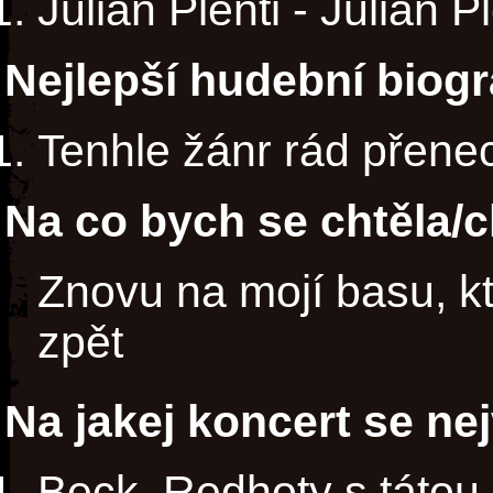
Julian Plenti - Julian P
Nejlepší hudební biogr
Tenhle žánr rád přene
Na co bych se chtěla/c
Znovu na mojí basu, kt
zpět
Na jakej koncert se ne
Beck, Redhoty s tátou