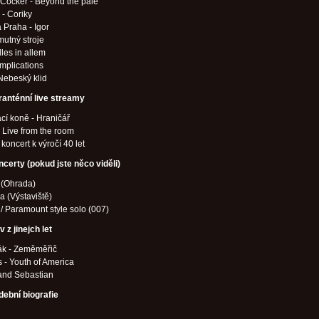
 Cocker - Beyond the pale
 - Coriky
 Praha - Igor
mutný stroje
lles in allem
mplications
 Nebeský klid
ranténní live streamy
í koně - Hraničář
- Live from the room
koncert k výročí 40 let
ncerty (pokud jste něco viděli)
 (Ohrada)
 (Výstaviště)
 / Paramount style solo (007)
 z jinejch let
ák - Zeměměřič
 - Youth of America
and Sebastian
dební biografie