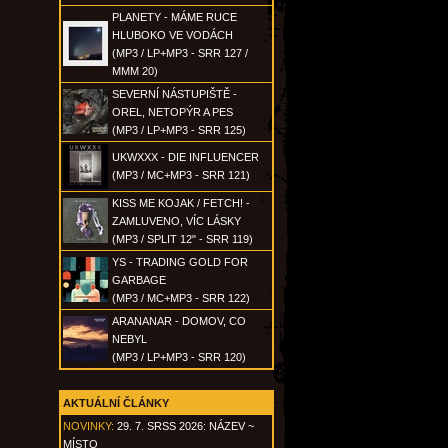
PLANETY - MÁME RUCE
HLUBOKO VE VODÁCH
(MP3 / LP+MP3 - SRR 127 /
MMM 20)
SEVERNÍ NÁSTUPIŠTĚ -
OREL, NETOPÝR A PES
(MP3 / LP+MP3 - SRR 125)
UKWXXX - DIE INFLUENCER
(MP3 / MC+MP3 - SRR 121)
KISS ME KOJAK / FETCH! -
ZAMLUVENO, VÍC LÁSKY
(MP3 / SPLIT 12" - SRR 119)
YS - TRADING GOLD FOR
GARBAGE
(MP3 / MC+MP3 - SRR 122)
ARANANAR - DOMOV, CO
NEBYL
(MP3 / LP+MP3 - SRR 120)
AKTUÁLNÍ ČLÁNKY
NOVINKY:
29. 7. SRSS 2026: NÁZEV ~
MÍSTO