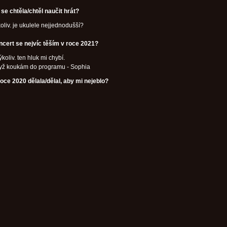
se chtěla/chtěl naučit hrát?
oliv. je ukulele nejjednodušší?
ncert se nejvíc těším v roce 2021?
ýkoliv. ten hluk mi chybí.
dyž koukám do programu - Sophia
oce 2020 dělala/dělal, aby mi nejeblo?