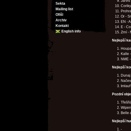
Jarvis
Sekta
Coriky
Mailing list
Prohra
Ofišl
Or - S
Archiv
EN - A
Kontakt
E - Co
English info
Zrní -
Nejlepší ka
Houpac
Kalle 
NME - 
Nejlepší ko
Dunaj
Načeva
Imlauf
Pozdní objev
Třešň
Wipers
Belle 
Nejlepší hu
-