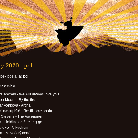
y 2020 - pol
íček poslal(a)
pol
.
esky roku
alanches - We will always love you
on Moore - By the fire
r Voňková - Archa
í nástupiště - Rostli jsme spolu
 Stevens - The Ascension
 - Holding on / Letting go
 krve - V kuchyni
 - Zdivočelý koně