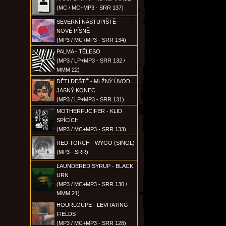
(MC / MC+MP3 - SRR 137)
SEVERNÍ NÁSTUPIŠTĚ -
NOVÉ PÍSNĚ
(MP3 / MC+MP3 - SRR 134)
PALMA - TĚLESO
(MP3 / LP+MP3 - SRR 132 /
MMM 22)
DĚTI DEŠTĚ - MLŽNÝ ÚVOD
JASNÝ KONEC
(MP3 / LP+MP3 - SRR 131)
MOTHERFUCIFER - KLID
SPÍCÍCH
(MP3 / MC+MP3 - SRR 133)
RED TORCH - WYGO (SINGL)
(MP3 - SRR)
LAUNDERED SYRUP - BLACK
URN
(MP3 / MC+MP3 - SRR 130 /
MMM 21)
HOURLOUPE - LEVITATING
FIELDS
(MP3 / MC+MP3 - SRR 128)