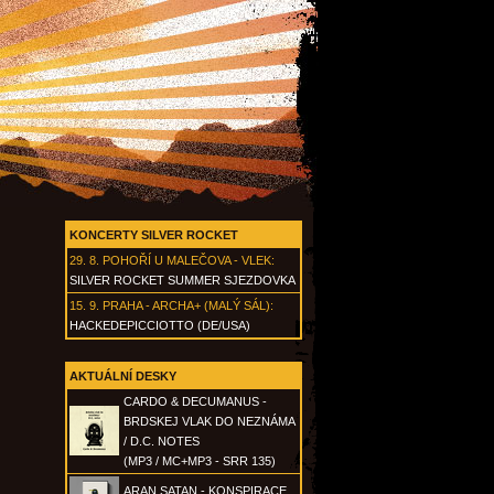
KONCERTY SILVER ROCKET
29. 8.
POHOŘÍ U MALEČOVA - VLEK
:
SILVER ROCKET SUMMER SJEZDOVKA
15. 9.
PRAHA - ARCHA+ (MALÝ SÁL)
:
HACKEDEPICCIOTTO (DE/USA)
AKTUÁLNÍ DESKY
CARDO & DECUMANUS -
BRDSKEJ VLAK DO NEZNÁMA
/ D.C. NOTES
(MP3 / MC+MP3 - SRR 135)
ARAN SATAN - KONSPIRACE