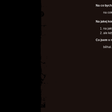
Na co bych 
na cok
Na jakej ko
na jak
ale k
Co jsem v r
běhal.