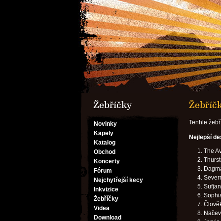
Žebříčky
Žebříčk
Tenhle žebř
Novinky
Kapely
Nejlepší d
Katalog
The Av
Obchod
Thurst
Koncerty
Dagma
Fórum
Severn
Nejchytřejší kecy
Sufjan
Inkvizice
Sophia
Žebříčky
Člověk
Videa
Načeva
Download