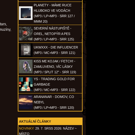
PLANETY - MÁME RUCE
HLUBOKO VE VODÁCH
(MP3 / LP+MP3 - SRR 127 /
MMM 20)
tars,
SEVERNÍ NÁSTUPIŠTĚ -
muzíny,
OREL, NETOPÝR A PES
(MP3 / LP+MP3 - SRR 125)
UKWXXX - DIE INFLUENCER
(MP3 / MC+MP3 - SRR 121)
KISS ME KOJAK / FETCH! -
ZAMLUVENO, VÍC LÁSKY
(MP3 / SPLIT 12" - SRR 119)
YS - TRADING GOLD FOR
GARBAGE
(MP3 / MC+MP3 - SRR 122)
ARANANAR - DOMOV, CO
NEBYL
(MP3 / LP+MP3 - SRR 120)
AKTUÁLNÍ ČLÁNKY
NOVINKY:
29. 7. SRSS 2026: NÁZEV ~
MÍSTO