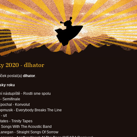
y 2020 - dlhator
íček poslal(a)
dlhator
.
esky roku
í nástupiště - Rostli sme spolu
 - Semifinale
pochal - Konvolut
opmusik - Everybody Breaks The Line
- s/t
tates - Trinity Tapes
- Songs With The Acoustic Band
anegan - Straight Songs Of Sorrow