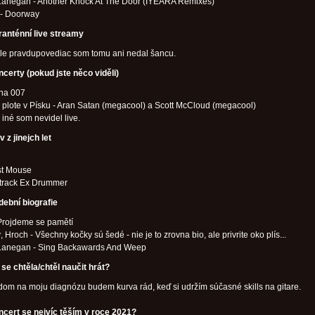
Lanegan - Another Knock At The Door (IYEARA Remixes)
 - Doorway
ranténní live streamy
ale pravdupovediac som tomu ani nedal šancu.
ncerty (pokud jste něco viděli)
 na 007
 plote v Písku - Aran Satan (megacool) a Scott McCloud (megacool)
č iné som nevidel live.
 z jinejch let
t Mouse
track Ex Drummer
dební biografie
 Projdeme se pamětí
, Hroch - Všechny kočky sú šedé - nie je to zrovna bio, ale privrite oko plís...
Lanegan - Sing Backawards And Weep
se chtěla/chtěl naučit hrát?
om na moju diagnózu budem kurva rád, keď si udržím súčasné skills na gitare.
ncert se nejvíc těším v roce 2021?