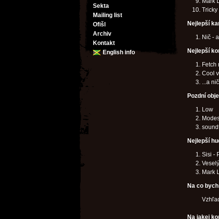
Mark 
Sekta
Tricky
Mailing list
Nejlepší ka
Ofišl
Archiv
Nič - 
Kontakt
Nejlepší ko
English info
Fetch
Cool v
...a ni
Pozdní objev
Low
Modes
sound
Nejlepší hu
Sisi -
Veselý
Mark 
Na co bych 
Vzhľad
Na jakej ko