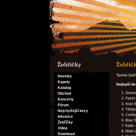
Žebříčky
Žebříčk
Tenhle žebř
Novinky
Kapely
Nejlepší d
Katalog
Severn
Obchod
Fetch!
Koncerty
Aran E
Fórum
Télép
Nejchytřejší kecy
Coriky 
Inkvizice
Blue S
Žebříčky
Kalle 
Videa
Mark L
Download