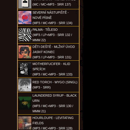
(MC / MC+MP3 - SRR 137)
SEVERNÍ NÁSTUPIŠTĚ -
NOVÉ PÍSNĚ
(MP3 / MC+MP3 - SRR 134)
PALMA - TĚLESO
(MP3 / LP+MP3 - SRR 132 /
MMM 22)
DĚTI DEŠTĚ - MLŽNÝ ÚVOD
JASNÝ KONEC
(MP3 / LP+MP3 - SRR 131)
MOTHERFUCIFER - KLID
SPÍCÍCH
(MP3 / MC+MP3 - SRR 133)
RED TORCH - WYGO (SINGL)
(MP3 - SRR)
LAUNDERED SYRUP - BLACK
URN
(MP3 / MC+MP3 - SRR 130 /
MMM 21)
HOURLOUPE - LEVITATING
FIELDS
(MP3 / MC+MP3 - SRR 128)