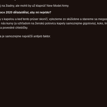
 na žiadny, ale mohli by už klapnúť New Model Army.
oce 2020 dělala/dělal, aby mi nejeblo?
 s kapelou a keď tento prúser skončí, vylezieme zo skúšobne a staneme sa megas
 nás kurvy (a vzhľadom na ženskú polovicu kapely samozrejme gigolovia), koks, li
 a povestné chlebíčky.
a je samozrejme najväčší antijeb faktor.