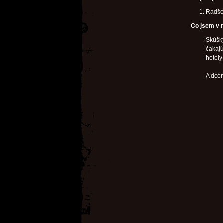
Radšej
Co jsem v r
Skúšky
čakajú
hotely
A dcér