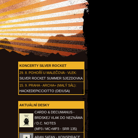
KONCERTY SILVER ROCKET
29. 8.
POHOŘÍ U MALEČOVA - VLEK
:
SILVER ROCKET SUMMER SJEZDOVKA
15. 9.
PRAHA - ARCHA+ (MALÝ SÁL)
:
HACKEDEPICCIOTTO (DE/USA)
AKTUÁLNÍ DESKY
CARDO & DECUMANUS -
BRDSKEJ VLAK DO NEZNÁMA
/ D.C. NOTES
(MP3 / MC+MP3 - SRR 135)
ARAN SATAN - KONSPIRACE