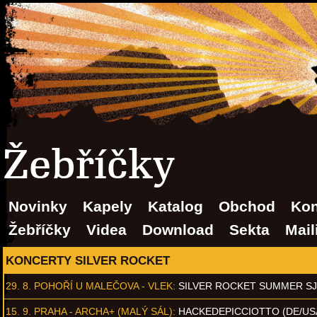
Žebříčky
Novinky
Kapely
Katalog
Obchod
Kon
Žebříčky
Videa
Download
Sekta
Mail
KONCERTY SILVER ROCKET
29. 8.
POHOŘÍ U MALEČOVA - VLEK
:
SILVER ROCKET SUMMER S
15. 9.
PRAHA - ARCHA+ (MALÝ SÁL)
:
HACKEDEPICCIOTTO (DE/US