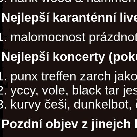
Nejlepší karanténní li
malomocnost prázdno
Nejlepší koncerty (poku
punx treffen zarch jak
yccy, vole, black tar je
kurvy češi, dunkelbot, 
Pozdní objev z jinejch 