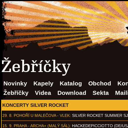
Žebříčky
Novinky
Kapely
Katalog
Obchod
Kon
Žebříčky
Videa
Download
Sekta
Mail
KONCERTY SILVER ROCKET
29. 8.
POHOŘÍ U MALEČOVA - VLEK
:
SILVER ROCKET SUMMER S
15. 9.
PRAHA - ARCHA+ (MALÝ SÁL)
:
HACKEDEPICCIOTTO (DE/US