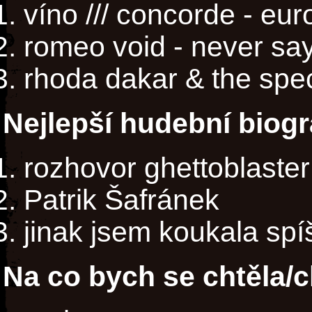
víno /// concorde - eur
romeo void - never sa
rhoda dakar & the spec
Nejlepší hudební biogr
rozhovor ghettoblaster
Patrik Šafránek
jinak jsem koukala spíš
Na co bych se chtěla/c