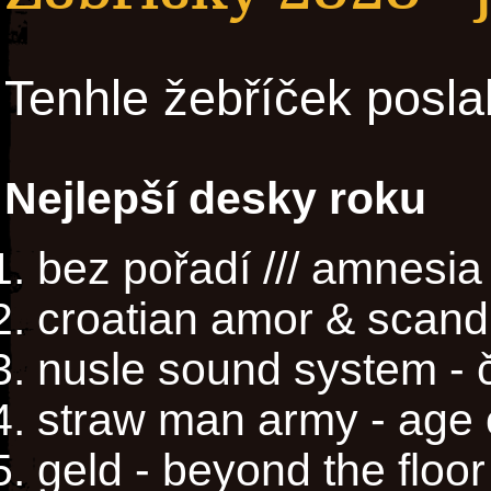
Tenhle žebříček posla
Nejlepší desky roku
bez pořadí /// amnesia
croatian amor & scand
nusle sound system - ča
straw man army - age o
geld - beyond the floor