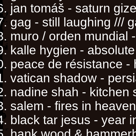
jan tomáš - saturn giz
gag - still laughing ///
muro / orden mundial -
kalle hygien - absolut
peace de résistance 
vatican shadow - persia
nadine shah - kitchen 
salem - fires in heaven
black tar jesus - year 
hank wood & hammerh