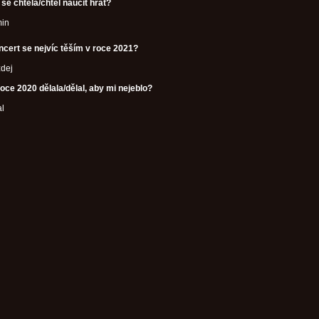
se chtěla/chtěl naučit hrát?
min
ncert se nejvíc těším v roce 2021?
ždej
oce 2020 dělala/dělal, aby mi nejeblo?
al