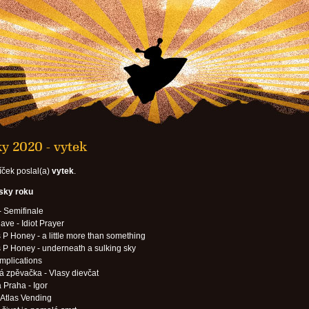
y 2020 - vytek
íček poslal(a)
vytek
.
esky roku
- Semifinale
ave - Idiot Prayer
P Honey - a little more than something
P Honey - underneath a sulking sky
mplications
á zpěvačka - Vlasy dievčat
 Praha - Igor
 Atlas Vending