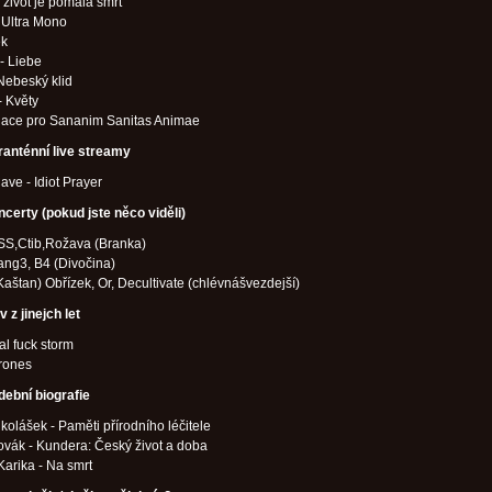
 život je pomalá smrt
- Ultra Mono
ek
- Liebe
 Nebeský klid
- Květy
lace pro Sananim Sanitas Animae
ranténní live streamy
ave - Idiot Prayer
ncerty (pokud jste něco viděli)
SS,Ctib,Rožava (Branka)
ng3, B4 (Divočina)
Kaštan) Obřízek, Or, Decultivate (chlévnášvezdejší)
 z jinejch let
al fuck storm
rones
dební biografie
kolášek - Paměti přírodního léčitele
vák - Kundera: Český život a doba
Karika - Na smrt