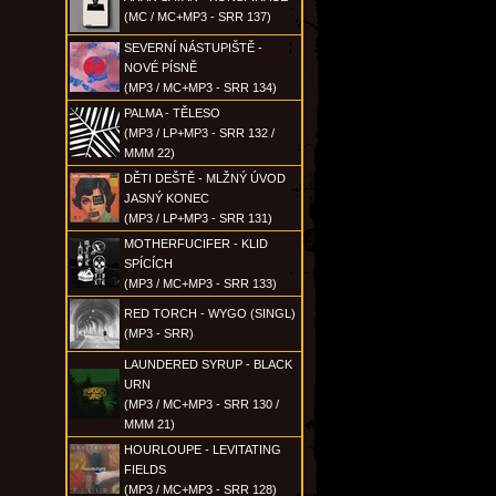
(MC / MC+MP3 - SRR 137)
SEVERNÍ NÁSTUPIŠTĚ -
NOVÉ PÍSNĚ
(MP3 / MC+MP3 - SRR 134)
PALMA - TĚLESO
(MP3 / LP+MP3 - SRR 132 /
MMM 22)
DĚTI DEŠTĚ - MLŽNÝ ÚVOD
JASNÝ KONEC
(MP3 / LP+MP3 - SRR 131)
MOTHERFUCIFER - KLID
SPÍCÍCH
(MP3 / MC+MP3 - SRR 133)
RED TORCH - WYGO (SINGL)
(MP3 - SRR)
LAUNDERED SYRUP - BLACK
URN
(MP3 / MC+MP3 - SRR 130 /
MMM 21)
HOURLOUPE - LEVITATING
FIELDS
(MP3 / MC+MP3 - SRR 128)