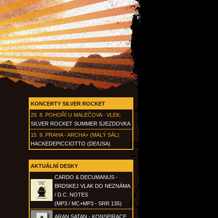
KONCERTY SILVER ROCKET
29. 8.
POHOŘÍ U MALEČOVA - VLEK
:
SILVER ROCKET SUMMER SJEZDOVKA
15. 9.
PRAHA - ARCHA+ (MALÝ SÁL)
:
HACKEDEPICCIOTTO (DE/USA)
AKTUÁLNÍ DESKY
CARDO & DECUMANUS -
BRDSKEJ VLAK DO NEZNÁMA
/ D.C. NOTES
(MP3 / MC+MP3 - SRR 135)
ARAN SATAN - KONSPIRACE