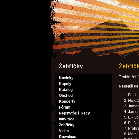
Žebříčky
Žebříčk
Tenhle žebř
Novinky
Kapely
Nejlepší d
Katalog
Fetch!
Obchod
Nick C
Koncerty
James 
Fórum
James 
Nejchytřejší kecy
E - Co
Inkvizice
Plešat
Žebříčky
Prohra
Videa
Metz -
Download