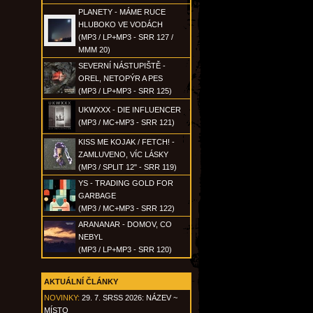
PLANETY - MÁME RUCE
HLUBOKO VE VODÁCH
(MP3 / LP+MP3 - SRR 127 /
MMM 20)
SEVERNÍ NÁSTUPIŠTĚ -
OREL, NETOPÝR A PES
(MP3 / LP+MP3 - SRR 125)
UKWXXX - DIE INFLUENCER
(MP3 / MC+MP3 - SRR 121)
KISS ME KOJAK / FETCH! -
ZAMLUVENO, VÍC LÁSKY
(MP3 / SPLIT 12" - SRR 119)
YS - TRADING GOLD FOR
GARBAGE
(MP3 / MC+MP3 - SRR 122)
ARANANAR - DOMOV, CO
NEBYL
(MP3 / LP+MP3 - SRR 120)
AKTUÁLNÍ ČLÁNKY
NOVINKY:
29. 7. SRSS 2026: NÁZEV ~
MÍSTO