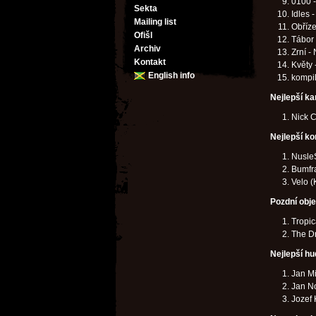
0100 -
Sekta
Idles 
Mailing list
Obříz
Ofišl
Tábor 
Archiv
Zrní -
Kontakt
Květy 
English info
kompi
Nejlepší ka
Nick C
Nejlepší ko
Nusle
Bumfra
Velo (
Pozdní objev
Tropic
The D
Nejlepší hu
Jan Mi
Jan No
Jozef 