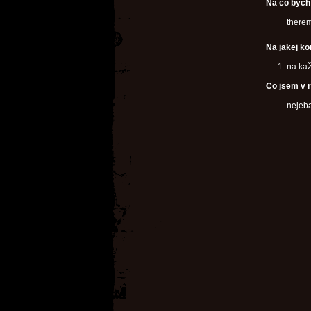
Na co bych 
there
Na jakej ko
na ka
Co jsem v r
nejeb