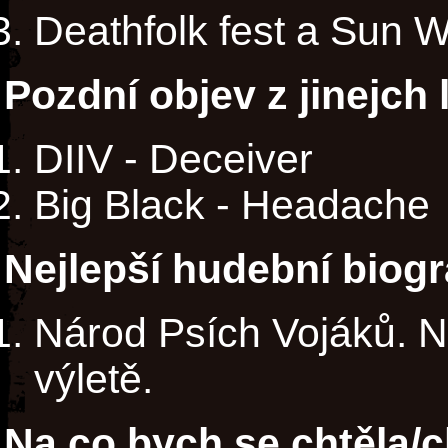
Deathfolk fest a Sun W
Pozdní objev z jinejch 
DIIV - Deceiver
Big Black - Headache
Nejlepší hudební biogr
Národ Psích Vojáků. N
výletě.
Na co bych se chtěla/c