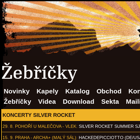
Žebříčky
Novinky
Kapely
Katalog
Obchod
Kon
Žebříčky
Videa
Download
Sekta
Mail
KONCERTY SILVER ROCKET
29. 8.
POHOŘÍ U MALEČOVA - VLEK
:
SILVER ROCKET SUMMER S
15. 9.
PRAHA - ARCHA+ (MALÝ SÁL)
:
HACKEDEPICCIOTTO (DE/US