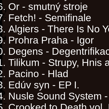
Or - smutný stroje
Fetch! - Semifinale
Algiers - There Is No 
Prohra Praha - Igor
Degens - Degentrifika
Tilikum - Strupy, Hnis 
Pacino - Hlad
Edúv syn - EP I.
Nusle Sound System - 
Crooked to Death vol.