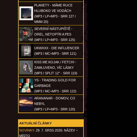
PLANETY - MÁME RUCE
HLUBOKO VE VODÁCH
(MP3 / LP+MP3 - SRR 127 /
MMM 20)
SEVERNÍ NÁSTUPIŠTĚ -
OREL, NETOPÝR A PES
(MP3 / LP+MP3 - SRR 125)
UKWXXX - DIE INFLUENCER
(MP3 / MC+MP3 - SRR 121)
KISS ME KOJAK / FETCH! -
ZAMLUVENO, VÍC LÁSKY
(MP3 / SPLIT 12" - SRR 119)
YS - TRADING GOLD FOR
GARBAGE
(MP3 / MC+MP3 - SRR 122)
ARANANAR - DOMOV, CO
NEBYL
(MP3 / LP+MP3 - SRR 120)
AKTUÁLNÍ ČLÁNKY
NOVINKY:
29. 7. SRSS 2026: NÁZEV ~
MÍSTO