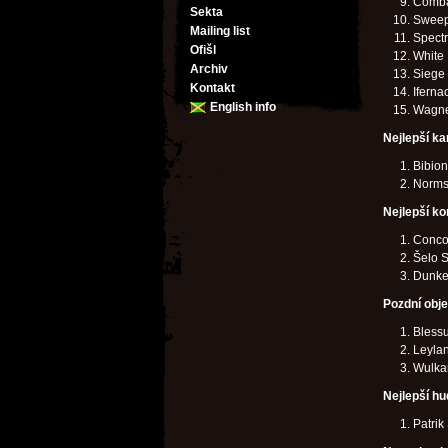
Combat
Sekta
Sweep
Mailing list
Spectr
Ofišl
White 
Archiv
Siege
Kontakt
Iferna
English info
Wagne
Nejlepší ka
Bibion
Norm
Nejlepší ko
Concor
Šelo S
Dunkel
Pozdní objev
Bless
Leylan
Wulka
Nejlepší hu
Patrik