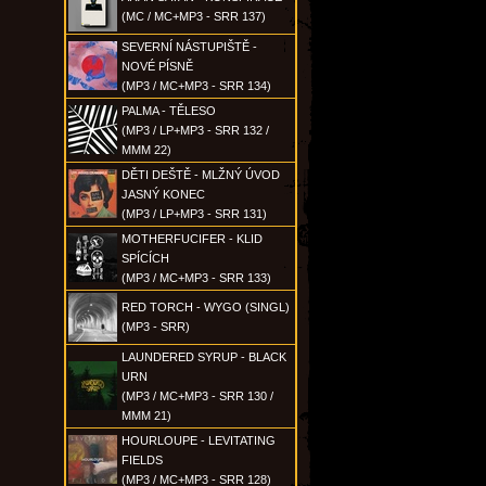
(MC / MC+MP3 - SRR 137)
SEVERNÍ NÁSTUPIŠTĚ -
NOVÉ PÍSNĚ
(MP3 / MC+MP3 - SRR 134)
PALMA - TĚLESO
(MP3 / LP+MP3 - SRR 132 /
MMM 22)
DĚTI DEŠTĚ - MLŽNÝ ÚVOD
JASNÝ KONEC
(MP3 / LP+MP3 - SRR 131)
MOTHERFUCIFER - KLID
SPÍCÍCH
(MP3 / MC+MP3 - SRR 133)
RED TORCH - WYGO (SINGL)
(MP3 - SRR)
LAUNDERED SYRUP - BLACK
URN
(MP3 / MC+MP3 - SRR 130 /
MMM 21)
HOURLOUPE - LEVITATING
FIELDS
(MP3 / MC+MP3 - SRR 128)