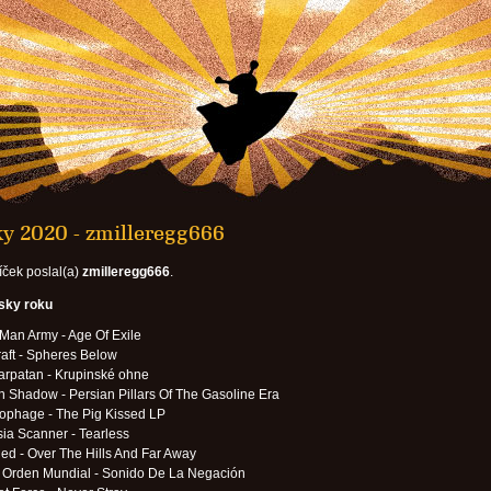
ky 2020 - zmilleregg666
íček poslal(a)
zmilleregg666
.
esky roku
Man Army - Age Of Exile
aft - Spheres Below
arpatan - Krupinské ohne
n Shadow - Persian Pillars Of The Gasoline Era
ophage - The Pig Kissed LP
ia Scanner - Tearless
d - Over The Hills And Far Away
/ Orden Mundial - Sonido De La Negación