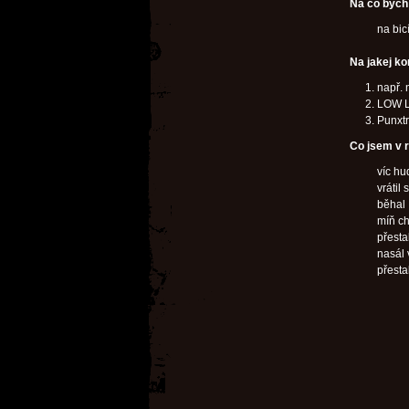
Na co bych 
na bic
Na jakej ko
např. 
LOW L
Punxtr
Co jsem v r
víc h
vrátil 
běhal
míň ch
přestal
nasál 
přesta