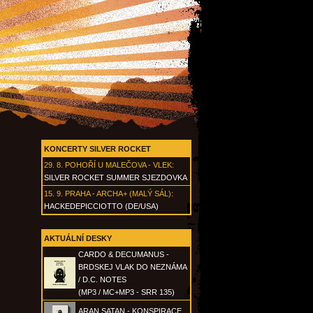
KONCERTY SILVER ROCKET
29. 8.
POHOŘÍ U MALEČOVA - VLEK
:
SILVER ROCKET SUMMER SJEZDOVKA
15. 9.
PRAHA - ARCHA+ (MALÝ SÁL)
:
HACKEDEPICCIOTTO (DE/USA)
AKTUÁLNÍ DESKY
CARDO & DECUMANUS -
BRDSKEJ VLAK DO NEZNÁMA
/ D.C. NOTES
(MP3 / MC+MP3 - SRR 135)
ARAN SATAN - KONSPIRACE