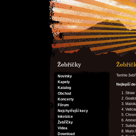
Žebříčky
Žebříč
Tenhle žebř
Novinky
Kapely
Nejlepší d
Katalog
Straw 
Obchod
Goatcr
Koncerty
Malok
Fórum
Vatica
Nejchytřejší kecy
Chron
Inkvizice
Amnes
Žebříčky
Subdue
Videa
Muro 
Download