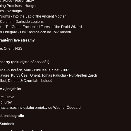
 Force - Never Stray
ing Promises - Hunger
es - Nostalgia
Nights - Into the Lap of the Ancient Mother
 Column - Darkside Legions
ch - TheGreen Enchanted Forest of the Druid Wizard
r Ödegard - Om Kosmos och de Tolv Järtekn
ranténní live streamy
e, Orient, NSS
s
ncerty (pokud jste něco viděli)
de - v horách, Vole - BikeJesus, Sněť - 007
avore, Kurvy Češi, Orient, Tomáš Palucha - Punxtreffen Zarch
bot, Dirrtina & Dzurrilah - Luleeč
 z jinejch let
ure Grave
d Kirby
naz a všechny ostatní projekty od Wagner Ödegard
dební biografie
 Šafránek