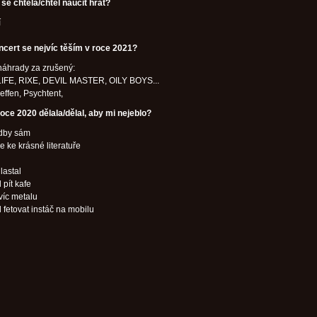
se chtěla/chtěl naučit hrát?
í
ncert se nejvíc těším v roce 2021?
náhrady za zrušený:
IFE, RIXE, DEVIL MASTER, OILY BOYS...
effen, Psychtent,
oce 2020 dělala/dělal, aby mi nejeblo?
udby sám
se ke krásné literatuře
lastal
 pít kafe
víc metalu
l fetovat instáč na mobilu