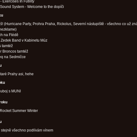
 Exercises In Futility
Sound System - Welcome to the dopíči
ku
! (Hurricane Party, Prohra Praha, Rickolus, Severní nástupiště - všechno co už zn
 nezklame)
ch na Flédě
a Zedek Band v Kabinetu Múz
s tamtéž
r Broncos tamtéž
q na Sedmičce
u
taré Prahy asi, hehe
oku
ouboj s MUNI
 roku
r Rocket Summer Winter
u
, stejně všechno podlívám vínem