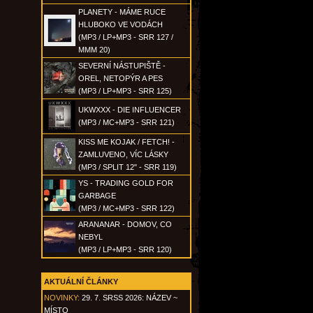
PLANETY - MÁME RUCE
HLUBOKO VE VODÁCH
(MP3 / LP+MP3 - SRR 127 /
MMM 20)
SEVERNÍ NÁSTUPIŠTĚ -
OREL, NETOPÝR A PES
(MP3 / LP+MP3 - SRR 125)
UKWXXX - DIE INFLUENCER
(MP3 / MC+MP3 - SRR 121)
KISS ME KOJAK / FETCH! -
ZAMLUVENO, VÍC LÁSKY
(MP3 / SPLIT 12" - SRR 119)
YS - TRADING GOLD FOR
GARBAGE
(MP3 / MC+MP3 - SRR 122)
ARANANAR - DOMOV, CO
NEBYL
(MP3 / LP+MP3 - SRR 120)
AKTUÁLNÍ ČLÁNKY
NOVINKY:
29. 7. SRSS 2026: NÁZEV ~
MÍSTO