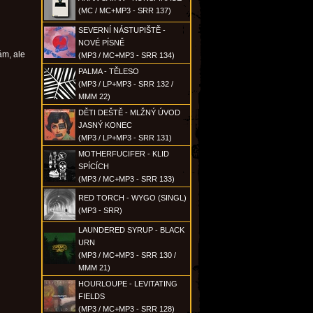
(MC / MC+MP3 - SRR 137)
SEVERNÍ NÁSTUPIŠTĚ -
NOVÉ PÍSNĚ
ám, ale
(MP3 / MC+MP3 - SRR 134)
PALMA - TĚLESO
(MP3 / LP+MP3 - SRR 132 /
MMM 22)
DĚTI DEŠTĚ - MLŽNÝ ÚVOD
JASNÝ KONEC
(MP3 / LP+MP3 - SRR 131)
MOTHERFUCIFER - KLID
SPÍCÍCH
(MP3 / MC+MP3 - SRR 133)
RED TORCH - WYGO (SINGL)
(MP3 - SRR)
LAUNDERED SYRUP - BLACK
URN
(MP3 / MC+MP3 - SRR 130 /
MMM 21)
HOURLOUPE - LEVITATING
FIELDS
(MP3 / MC+MP3 - SRR 128)