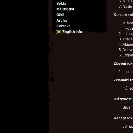
MGLA -
Sekta
Nusle 
Mailing list
Ofišl
Koncert ro
Archiv
MišMaš
Kontakt
nikdy
English info
Laiba
Thali
Algier
Denve
Esgme
Zjevení rok
duch s
Zklamání r
můj s
Bláznivost
Silve
Recept rok
vím já