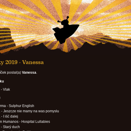
ky 2019 - Vanessa
íček poslal(a)
Vanessa
.
oku
- Vlak
u
Arma - Sulphur English
a - Jeszcze nie mamy na was pomyslu
- I iść dalej
n Humanos - Hospital Lullabies
- Starý duch