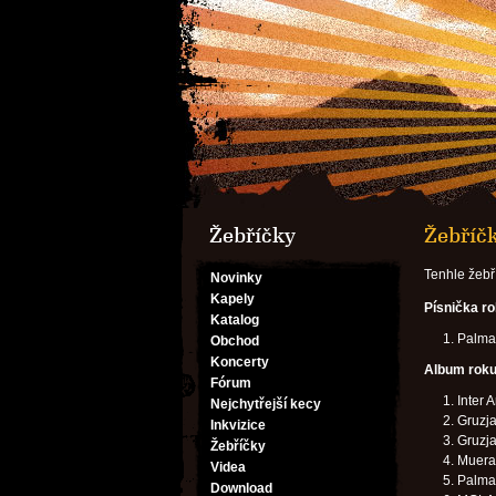
Žebříčky
Žebříč
Tenhle žebř
Novinky
Kapely
Písnička r
Katalog
Palma 
Obchod
Koncerty
Album rok
Fórum
Inter 
Nejchytřejší kecy
Gruzj
Inkvizice
Gruzja 
Žebříčky
Muera
Videa
Palma 
Download