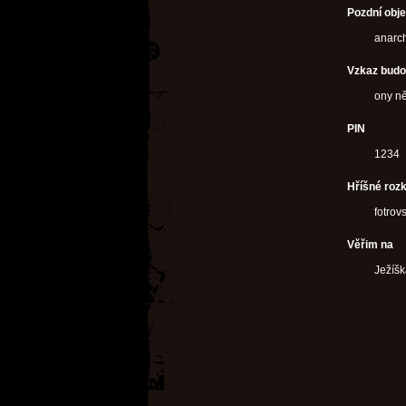
Pozdní obje
anarch
Vzkaz bud
ony n
PIN
1234
Hříšné roz
fotrov
Věřim na
Ježíš