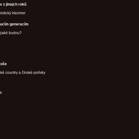
v z jinejch roků
istický klezmer
oucím generacím
ějaké budou?
koše
ské country a čínské polívky
ka