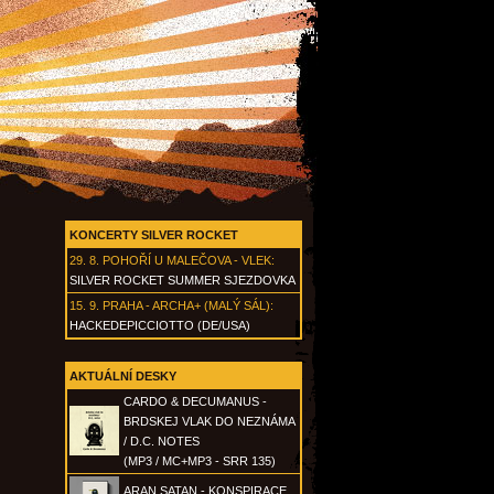
KONCERTY SILVER ROCKET
29. 8.
POHOŘÍ U MALEČOVA - VLEK
:
SILVER ROCKET SUMMER SJEZDOVKA
15. 9.
PRAHA - ARCHA+ (MALÝ SÁL)
:
HACKEDEPICCIOTTO (DE/USA)
AKTUÁLNÍ DESKY
CARDO & DECUMANUS -
BRDSKEJ VLAK DO NEZNÁMA
/ D.C. NOTES
(MP3 / MC+MP3 - SRR 135)
ARAN SATAN - KONSPIRACE