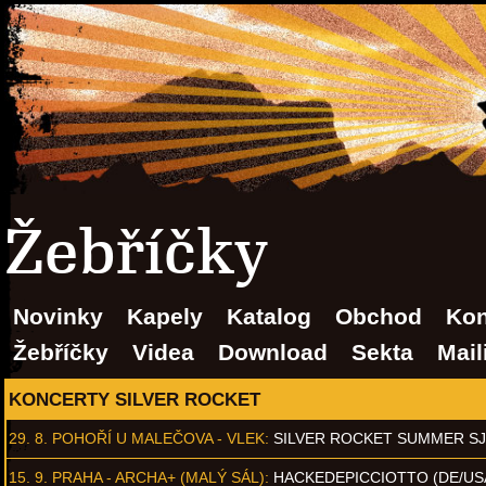
Žebříčky
Novinky
Kapely
Katalog
Obchod
Kon
Žebříčky
Videa
Download
Sekta
Mail
KONCERTY SILVER ROCKET
29. 8.
POHOŘÍ U MALEČOVA - VLEK
:
SILVER ROCKET SUMMER S
15. 9.
PRAHA - ARCHA+ (MALÝ SÁL)
:
HACKEDEPICCIOTTO (DE/US