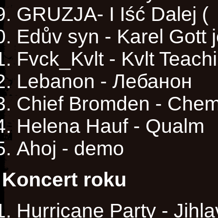
GRUZJA- I Iść Dalej (
Edův syn - Karel Gott 
Fvck_Kvlt - Kvlt Teach
Lebanon - Лебанон
Chief Bromden - Che
Helena Hauf - Qualm
Ahoj - demo
Koncert roku
Hurricane Party - Jihl