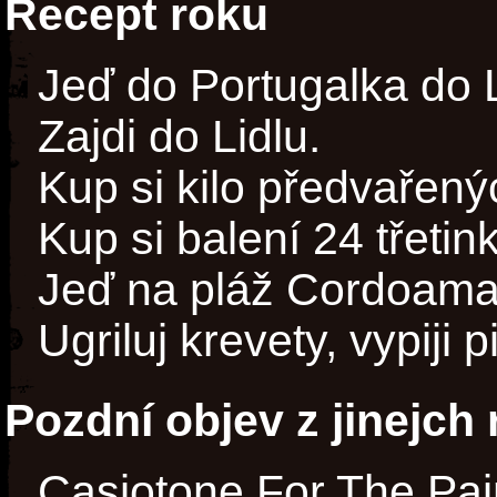
Recept roku
Jeď do Portugalka do 
Zajdi do Lidlu.
Kup si kilo předvařený
Kup si balení 24 třetin
Jeď na pláž Cordoama
Ugriluj krevety, vypiji p
Pozdní objev z jinejch
Casiotone For The Pai