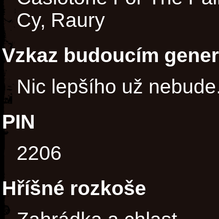
Cy, Raury
Vzkaz budoucím gene
Nic lepšího už nebude
PIN
2206
Hříšné rozkoše