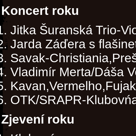
Koncert roku
Jitka Šuranská Trio-Vi
Jarda Záďera s flašin
Savak-Christiania,Pre
Vladimír Merta/Dáša V
Kavan,Vermelho,Fujak
OTK/SRAPR-Klubovńa
Zjevení roku