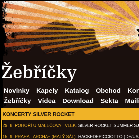
Žebříčky
Novinky
Kapely
Katalog
Obchod
Kon
Žebříčky
Videa
Download
Sekta
Mail
KONCERTY SILVER ROCKET
29. 8.
POHOŘÍ U MALEČOVA - VLEK
:
SILVER ROCKET SUMMER S
15. 9.
PRAHA - ARCHA+ (MALÝ SÁL)
:
HACKEDEPICCIOTTO (DE/US