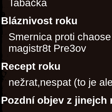
Tabačka
Bláznivost roku
Smernica proti chaose
magistr8t Pre3ov
Recept roku
nežrat,nespat (to je al
Pozdní objev z jinejch