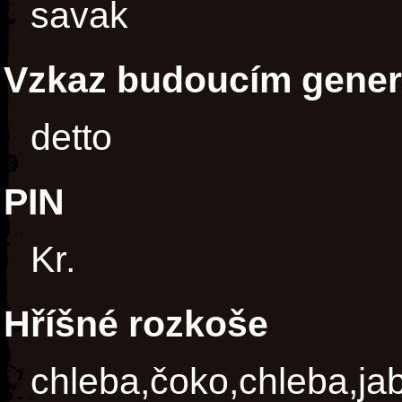
savak
Vzkaz budoucím gene
detto
PIN
Kr.
Hříšné rozkoše
chleba,čoko,chleba,jab