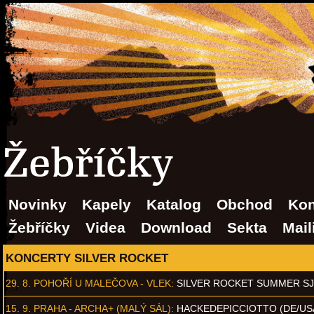
Žebříčky
Novinky
Kapely
Katalog
Obchod
Kon
Žebříčky
Videa
Download
Sekta
Mail
KONCERTY SILVER ROCKET
29. 8.
POHOŘÍ U MALEČOVA - VLEK
:
SILVER ROCKET SUMMER S
15. 9.
PRAHA - ARCHA+ (MALÝ SÁL)
:
HACKEDEPICCIOTTO (DE/US