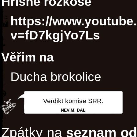
Hříšné rozkoše
https://www.youtube
v=fD7kgjYo7Ls
Věřim na
Ducha brokolice
Verdikt komise SRR:
NEVÍM, DÁL
Zpátky na
seznam od