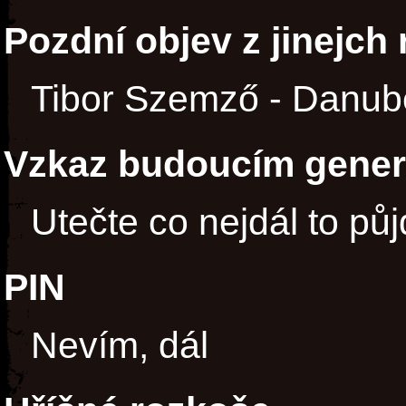
Pozdní objev z jinejch
Tibor Szemző - Danu
Vzkaz budoucím gene
Utečte co nejdál to pů
PIN
Nevím, dál