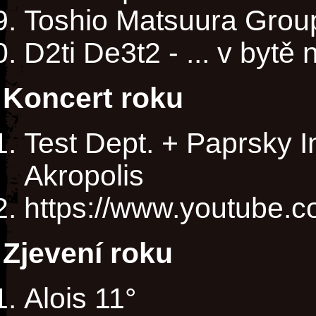
Toshio Matsuura Grou
D2ti De3t2 - ... v bytě
Koncert roku
Test Dept. + Paprsky 
Akropolis
https://www.youtube.
Zjevení roku
Alois 11°