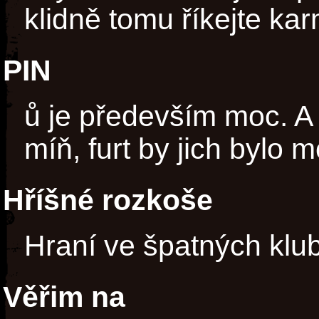
klidně tomu říkejte ka
PIN
ů je především moc. A 
míň, furt by jich bylo 
Hříšné rozkoše
Hraní ve špatných klu
Věřim na