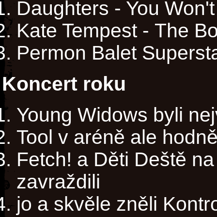
Daughters - You Won'
Kate Tempest - The B
Permon Balet Superst
Koncert roku
Young Widows byli nejv
Tool v aréně ale hodně
Fetch! a Děti Deště n
zavraždili
jo a skvěle zněli Kontr