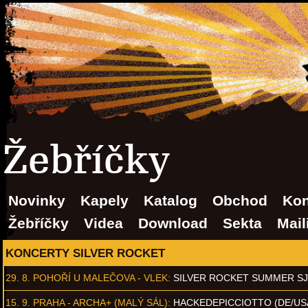
Žebříčky
Novinky
Kapely
Katalog
Obchod
Kon
Žebříčky
Videa
Download
Sekta
Mail
KONCERTY SILVER ROCKET
29. 8.
POHOŘÍ U MALEČOVA - VLEK
:
SILVER ROCKET SUMMER S
15. 9.
PRAHA - ARCHA+ (MALÝ SÁL)
:
HACKEDEPICCIOTTO (DE/US