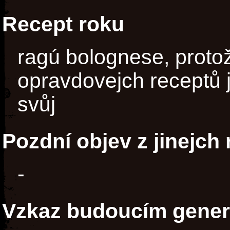
Recept roku
ragú bolognese, proto
opravdovejch receptů j
svůj
Pozdní objev z jinejch
-
Vzkaz budoucím gene