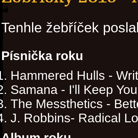
Tenhle žebříček posla
Písnička roku
Hammered Hulls - Wri
Samana - I'll Keep Yo
The Messthetics - Bet
J. Robbins- Radical L
Album roku