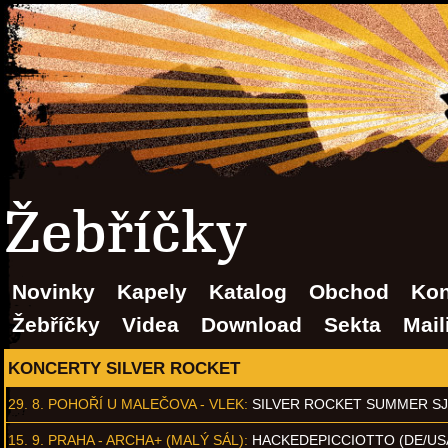
Žebříčky
Novinky
Kapely
Katalog
Obchod
Kon
Žebříčky
Videa
Download
Sekta
Mail
KONCERTY SILVER ROCKET
29. 8.
POHOŘÍ U MALEČOVA - VLEK
:
SILVER ROCKET SUMMER S
15. 9.
PRAHA - ARCHA+ (MALÝ SÁL)
:
HACKEDEPICCIOTTO (DE/US