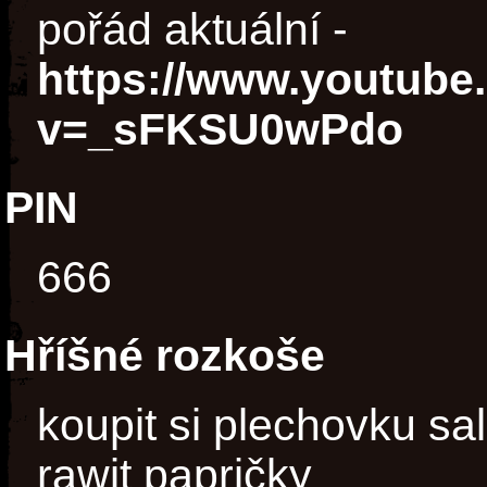
pořád aktuální -
https://www.youtube
v=_sFKSU0wPdo
PIN
666
Hříšné rozkoše
koupit si plechovku sal
rawit papričky