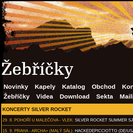
Žebříčky
Novinky
Kapely
Katalog
Obchod
Kon
Žebříčky
Videa
Download
Sekta
Mail
KONCERTY SILVER ROCKET
29. 8.
POHOŘÍ U MALEČOVA - VLEK
:
SILVER ROCKET SUMMER S
15. 9.
PRAHA - ARCHA+ (MALÝ SÁL)
:
HACKEDEPICCIOTTO (DE/US