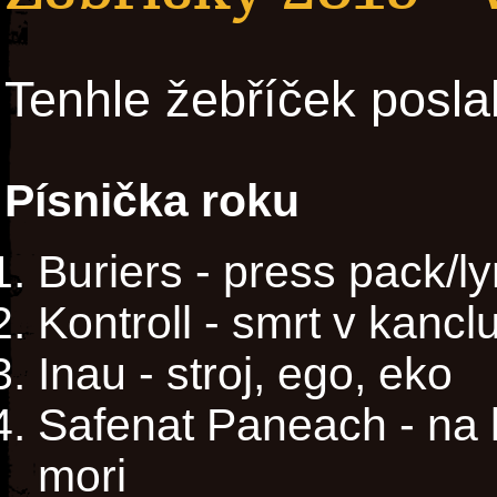
Tenhle žebříček posla
Písnička roku
Buriers - press pack/l
Kontroll - smrt v kancl
Inau - stroj, ego, eko
Safenat Paneach - na 
mori