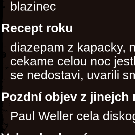
blazinec
Recept roku
diazepam z kapacky, 
cekame celou noc jestl
se nedostavi, uvarili s
Pozdní objev z jinejch
Paul Weller cela disko