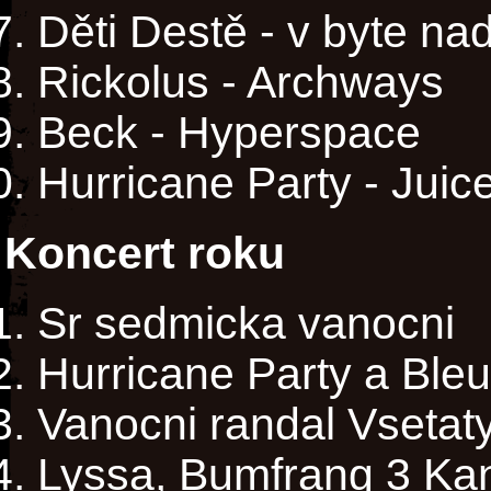
Děti Destě - v byte na
Rickolus - Archways
Beck - Hyperspace
Hurricane Party - Juic
Koncert roku
Sr sedmicka vanocni
Hurricane Party a Ble
Vanocni randal Vsetat
Lyssa, Bumfrang 3 Ka