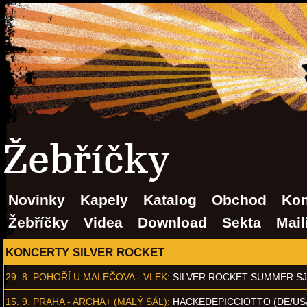
Žebříčky
Novinky
Kapely
Katalog
Obchod
Kon
Žebříčky
Videa
Download
Sekta
Mail
KONCERTY SILVER ROCKET
29. 8.
POHOŘÍ U MALEČOVA - VLEK
:
SILVER ROCKET SUMMER S
15. 9.
PRAHA - ARCHA+ (MALÝ SÁL)
:
HACKEDEPICCIOTTO (DE/US