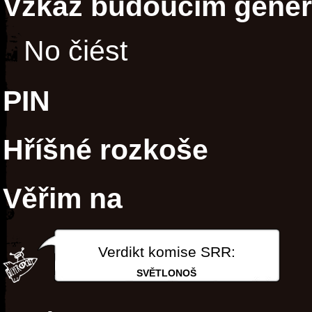
Vzkaz budoucím gene
No čiést
PIN
Hříšné rozkoše
Věřim na
Verdikt komise SRR:
SVĚTLONOŠ