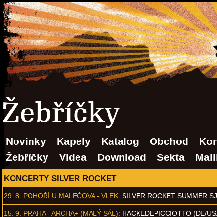
Žebříčky
Novinky
Kapely
Katalog
Obchod
Kon
Žebříčky
Videa
Download
Sekta
Mail
KONCERTY SILVER ROCKET
29. 8.
POHOŘÍ U MALEČOVA - VLEK
:
SILVER ROCKET SUMMER S
15. 9.
PRAHA - ARCHA+ (MALÝ SÁL)
:
HACKEDEPICCIOTTO (DE/US