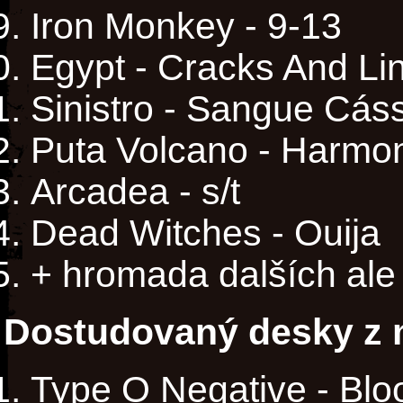
Iron Monkey - 9-13
Egypt - Cracks And Li
Sinistro - Sangue Cás
Puta Volcano - Harmo
Arcadea - s/t
Dead Witches - Ouija
+ hromada dalších ale
Dostudovaný desky z m
Type O Negative - Blo