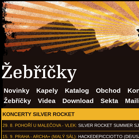
Žebříčky
Novinky
Kapely
Katalog
Obchod
Kon
Žebříčky
Videa
Download
Sekta
Mail
KONCERTY SILVER ROCKET
29. 8.
POHOŘÍ U MALEČOVA - VLEK
:
SILVER ROCKET SUMMER S
15. 9.
PRAHA - ARCHA+ (MALÝ SÁL)
:
HACKEDEPICCIOTTO (DE/US