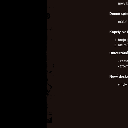
nový k
Denně spím
málo!
Kapely, ve 
hraju 
ale mů
Univerzáln
- cest
- zrov
Nový desky
vinyly