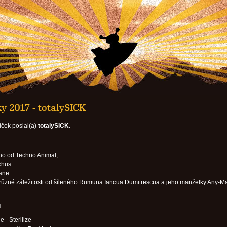
y 2017 - totalySICK
íček poslal(a)
totalySICK
.
no od Techno Animal,
chus
ane
různé záležitosti od šíleného Rumuna Iancua Dumitrescua a jeho manželky Any-Ma
u
 - Sterilize