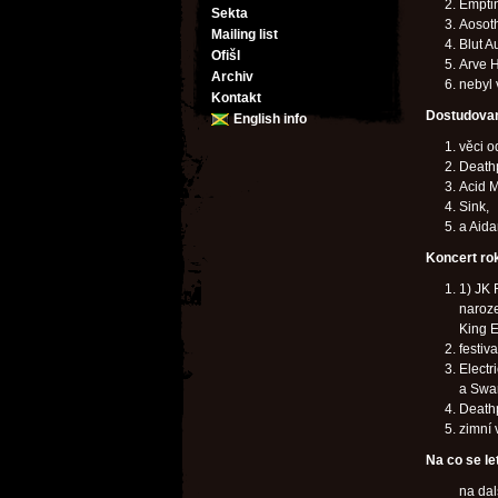
Emptin
Sekta
Aosoth
Mailing list
Blut A
Ofišl
Arve 
Archiv
nebyl 
Kontakt
Dostudovan
English info
věci o
Death
Acid M
Sink,
a Aid
Koncert ro
1) JK 
naroze
King E
festi
Electr
a Swa
Deathp
zimní
Na co se le
na dal