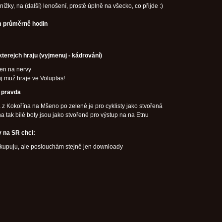
nížky, na (další) lenošení, prostě úplně na všecko, co přijde :)
 průměrně hodin
kterejch hraju (vyjmenuj - kádrování)
jen na nervy
j muž hraje ve Voluptas!
í pravda
a z Kokořína na Mšeno po zelené je pro cyklisty jako stvořená
na tak bílé boty jsou jako stvořené pro výstup na na Etnu
 na SR chci:
 kupuju, ale poslouchám stejně jen downloady