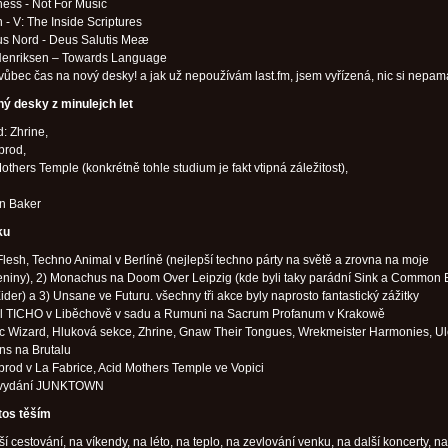
ess - Not For Music
 - V: The Inside Scriptures
us Nord - Deus Salutis Meæ
Henriksen – Towards Language
vůbec čas na nový desky! a jak už nepoužívám last.fm, jsem vyřízená, nic si nepam
ý desky z minulejch let
d: Zhrine,
prod,
others Temple (konkrétně tohle studium je fakt vtipná záležitost),
an Baker
ku
Flesh, Techno Animal v Berlíně (nejlepší techno párty na světě a zrovna na moje
niny), 2) Monachus na Doom Over Leipzig (kde byli taky parádní Sink a Common E
ider) a 3) Unsane ve Futuru. všechny tři akce byly naprosto fantastický zážitky
val TICHO v Liběchově v sadu a Rumuni na Sacrum Profanum v Krakowě
ic Wizard, Hluková sekce, Zhrine, Gnaw Their Tongues, Wrekmeister Harmonies, Ul
ns na Brutalu
rod v La Fabrice, Acid Mothers Temple ve Vopici
 vydání JUNKTOWN
tos těším
ší cestování, na víkendy, na léto, na teplo, na zevlování venku, na další koncerty, na