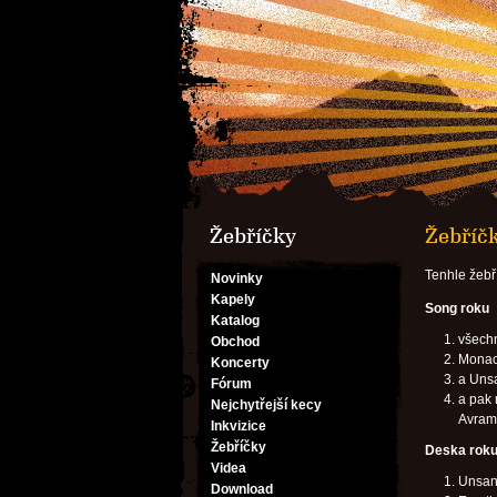
Žebříčky
Žebříčk
Tenhle žebř
Novinky
Kapely
Song roku
Katalog
všech
Obchod
Mona
Koncerty
a Uns
Fórum
a pak 
Nejchytřejší kecy
Avram
Inkvizice
Žebříčky
Deska rok
Videa
Unsane
Download