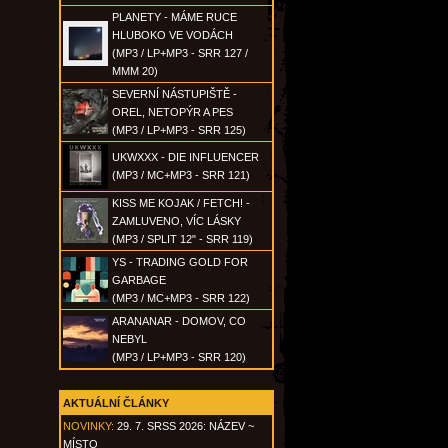
PLANETY - MÁME RUCE
HLUBOKO VE VODÁCH
(MP3 / LP+MP3 - SRR 127 /
MMM 20)
SEVERNÍ NÁSTUPIŠTĚ -
OREL, NETOPÝR A PES
(MP3 / LP+MP3 - SRR 125)
UKWXXX - DIE INFLUENCER
(MP3 / MC+MP3 - SRR 121)
KISS ME KOJAK / FETCH! -
ZAMLUVENO, VÍC LÁSKY
(MP3 / SPLIT 12" - SRR 119)
YS - TRADING GOLD FOR
GARBAGE
(MP3 / MC+MP3 - SRR 122)
ARANANAR - DOMOV, CO
NEBYL
(MP3 / LP+MP3 - SRR 120)
AKTUÁLNÍ ČLÁNKY
NOVINKY:
29. 7. SRSS 2026: NÁZEV ~
MÍSTO