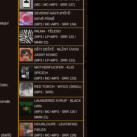
(MC / MC+MP3 - SRR 137)
SEVERNÍ NÁSTUPIŠTĚ -
NOVÉ PÍSNĚ
atuju!
(MP3 / MC+MP3 - SRR 134)
PALMA - TĚLESO
(MP3 / LP+MP3 - SRR 132 /
MMM 22)
DĚTI DEŠTĚ - MLŽNÝ ÚVOD
JASNÝ KONEC
(MP3 / LP+MP3 - SRR 131)
MOTHERFUCIFER - KLID
SPÍCÍCH
(MP3 / MC+MP3 - SRR 133)
ider,
RED TORCH - WYGO (SINGL)
(MP3 - SRR)
LAUNDERED SYRUP - BLACK
cerate
URN
(MP3 / MC+MP3 - SRR 130 /
MMM 21)
HOURLOUPE - LEVITATING
FIELDS
 (další)
(MP3 / MC+MP3 - SRR 128)