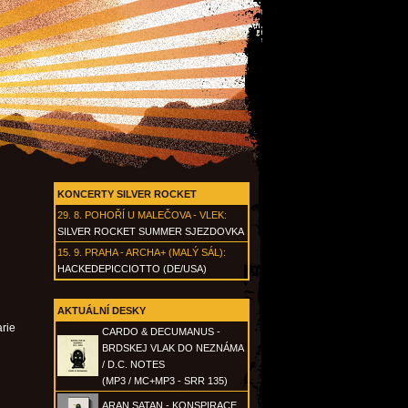
KONCERTY SILVER ROCKET
29. 8.
POHOŘÍ U MALEČOVA - VLEK
:
SILVER ROCKET SUMMER SJEZDOVKA
15. 9.
PRAHA - ARCHA+ (MALÝ SÁL)
:
HACKEDEPICCIOTTO (DE/USA)
AKTUÁLNÍ DESKY
rie
CARDO & DECUMANUS -
BRDSKEJ VLAK DO NEZNÁMA
/ D.C. NOTES
(MP3 / MC+MP3 - SRR 135)
ARAN SATAN - KONSPIRACE